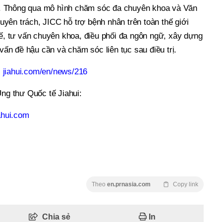
iến. Thông qua mô hình chăm sóc đa chuyên khoa và Văn
yên trách, JICC hỗ trợ bệnh nhân trên toàn thế giới
tế, tư vấn chuyên khoa, điều phối đa ngôn ngữ, xây dựng
 vấn đề hậu cần và chăm sóc liên tục sau điều trị.
:
jiahui.com/en/news/216
Ung thư Quốc tế Jiahui:
iahui.com
Theo
en.prnasia.com
Copy link
Chia sẻ
In