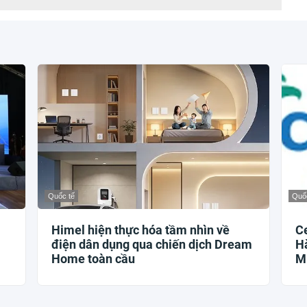
Quốc tế
Quốc
Himel hiện thực hóa tầm nhìn về
Ce
điện dân dụng qua chiến dịch Dream
Hà
Home toàn cầu
M