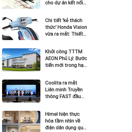
cho dự án kết nối
Hà Nội, Hải Phòng
với nơi có “đệ nhất
Chi tiết 'kẻ thách
hùng quan Tây
thức' Honda Vision
Bắc”
vừa ra mắt: Thiết
kế đẹp như SH
Mode, giá chỉ 34
Khởi công TTTM
triệu đồng
AEON Phủ Lý: Bước
tiến mới trong hạ
tầng bán lẻ địa
phương
Coolita ra mắt
Liên minh Truyền
thông FAST đầu
tiên tại Indonesia
cùng các đài
Himel hiện thực
truyền hình hàng
hóa tầm nhìn về
đầu
điện dân dụng qua