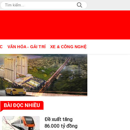
ỤC
VĂN HÓA - GẢI TRÍ
XE & CÔNG NGHỆ
BÀI ĐỌC NHIỀU
Đề xuất tăng
86.000 tỷ đồng