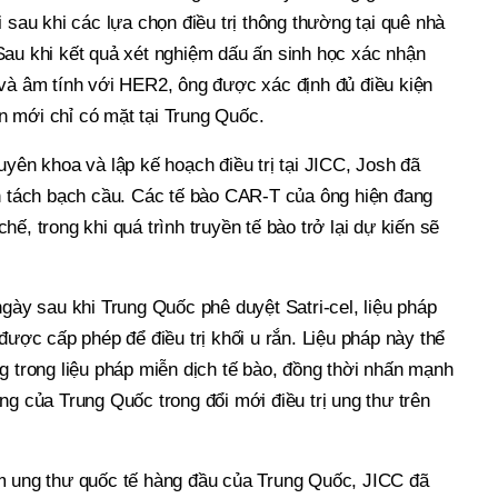
i sau khi các lựa chọn điều trị thông thường tại quê nhà
Sau khi kết quả xét nghiệm dấu ấn sinh học xác nhận
 và âm tính với HER2, ông được xác định đủ điều kiện
iện mới chỉ có mặt tại Trung Quốc.
uyên khoa và lập kế hoạch điều trị tại JICC, Josh đã
nh tách bạch cầu. Các tế bào CAR-T của ông hiện đang
ế, trong khi quá trình truyền tế bào trở lại dự kiến sẽ
ngày sau khi Trung Quốc phê duyệt Satri-cel, liệu pháp
 được cấp phép để điều trị khối u rắn. Liệu pháp này thể
g trong liệu pháp miễn dịch tế bào, đồng thời nhấn mạnh
ng của Trung Quốc trong đổi mới điều trị ung thư trên
m ung thư quốc tế hàng đầu của Trung Quốc, JICC đã