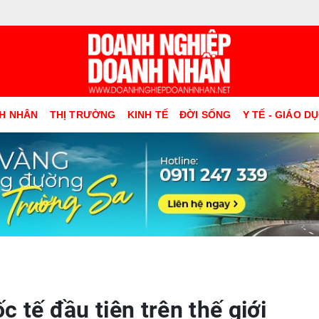
H NHÂN
THỊ TRƯỜNG
KINH TẾ
ĐỜI SỐNG
Y TẾ - GIÁO D
 tế đầu tiên trên thế giới