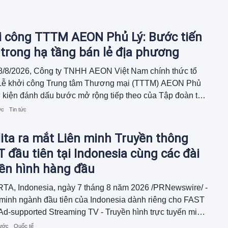
i công TTTM AEON Phủ Lý: Bước tiến
trong hạ tầng bán lẻ địa phương
8/8/2026, Công ty TNHH AEON Việt Nam chính thức tổ
Lễ khởi công Trung tâm Thương mại (TTTM) AEON Phủ
 kiện đánh dấu bước mở rộng tiếp theo của Tập đoàn tại
bằng sông Hồng, hứa hẹn nâng tầm trải nghiệm sống và
ớc
Tin tức
ẩy kinh tế - xã hội địa phương. Lễ khởi công vinh dự đón
ại diện Lãnh đạo Tỉnh ủy, Ủy ban nhân dân tỉnh Ninh Bình
ita ra mắt Liên minh Truyền thông
ác Sở, ban, ngành và đối tác chiến lược.
 đầu tiên tại Indonesia cùng các đài
yền hình hàng đầu
TA, Indonesia, ngày 7 tháng 8 năm 2026 /PRNewswire/ -
 minh ngành đầu tiên của Indonesia dành riêng cho FAST
Ad-supported Streaming TV - Truyền hình trực tuyến miễn
 trợ quảng cáo) đã được ra mắt...
rước
Quốc tế