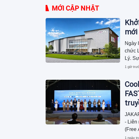
MỚI CẬP NHẬT
Khở
mới 
Ngày 
chức 
Lý. Sự
Đồng 
1 giờ trư
thúc đ
tiếp đ
Cool
cùng c
FAST
tru
JAKAR
- Liên
(Free 
phí hỗ
1 ngày t