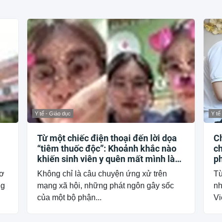
Y tế - Giáo dục
Y tế
Từ một chiếc điện thoại đến lời dọa
Ch
“tiêm thuốc độc”: Khoảnh khắc nào
ch
khiến sinh viên y quên mất mình là
p
ai?
Cơ
Không chỉ là câu chuyện ứng xử trên
Từ
ng
mạng xã hội, những phát ngôn gây sốc
nh
của một bộ phận...
Vi