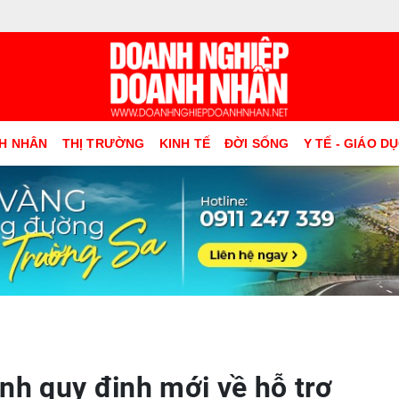
H NHÂN
THỊ TRƯỜNG
KINH TẾ
ĐỜI SỐNG
Y TẾ - GIÁO D
nh quy định mới về hỗ trợ