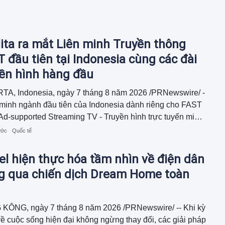
ita ra mắt Liên minh Truyền thông
 đầu tiên tại Indonesia cùng các đài
yền hình hàng đầu
TA, Indonesia, ngày 7 tháng 8 năm 2026 /PRNewswire/ -
 minh ngành đầu tiên của Indonesia dành riêng cho FAST
Ad-supported Streaming TV - Truyền hình trực tuyến miễn
 trợ quảng cáo) đã được ra mắt...
ước
Quốc tế
l hiện thực hóa tầm nhìn về điện dân
g qua chiến dịch Dream Home toàn
KÔNG, ngày 7 tháng 8 năm 2026 /PRNewswire/ -- Khi kỳ
ề cuộc sống hiện đại không ngừng thay đổi, các giải pháp