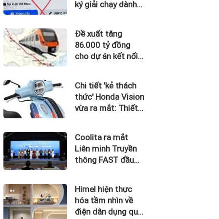
ký giải chạy dành
cho trẻ em
Đề xuất tăng
86.000 tỷ đồng
cho dự án kết nối
Hà Nội, Hải Phòng
với nơi có “đệ nhất
Chi tiết 'kẻ thách
hùng quan Tây
thức' Honda Vision
Bắc”
vừa ra mắt: Thiết
kế đẹp như SH
Mode, giá chỉ 34
Coolita ra mắt
triệu đồng
Liên minh Truyền
thông FAST đầu
tiên tại Indonesia
cùng các đài
Himel hiện thực
truyền hình hàng
hóa tầm nhìn về
đầu
điện dân dụng qua