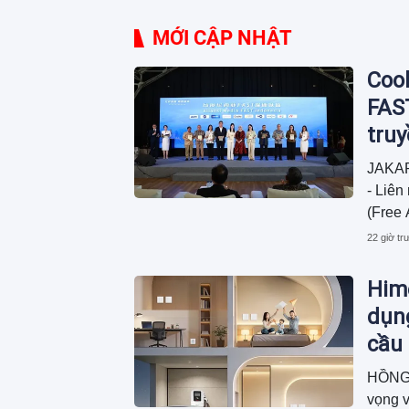
MỚI CẬP NHẬT
Cool
FAST
tru
JAKAR
- Liên
(Free 
phí hỗ
22 giờ tr
Hime
dụn
cầu
HỒNG 
vọng v