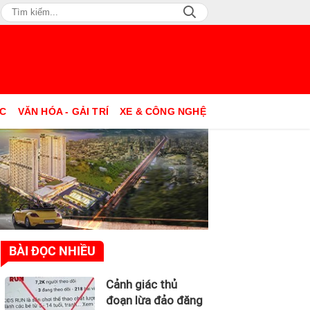
ỤC
VĂN HÓA - GẢI TRÍ
XE & CÔNG NGHỆ
BÀI ĐỌC NHIỀU
Cảnh giác thủ
đoạn lừa đảo đăng