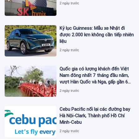
2 ngày trước
Kỷ lục Guinness: Mẫu xe Nhật đi
được 2.000 km không cần tiếp nhiên
liệu
2 ngày trước
Quốc gia có lượng khách đến Việt
Nam đông nhất 7 tháng đầu năm,
vượt Hàn Quốc và Nga, gấp gần 6
lần Ấn Độ
2 ngày trước
Cebu Pacific nối lại các đường bay
Hà Nội-Clark, Thành phố Hồ Chí
Minh-Cebu
2 ngày trước