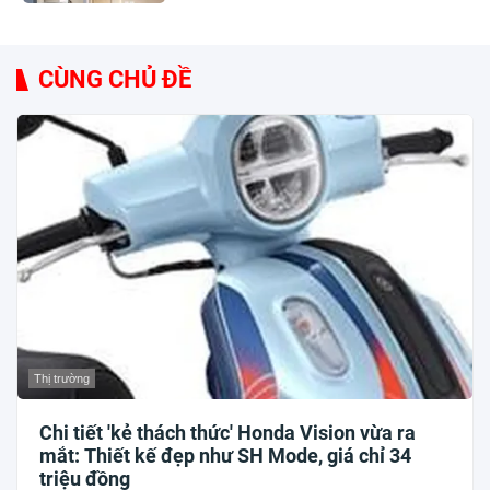
CÙNG CHỦ ĐỀ
Thị trường
Chi tiết 'kẻ thách thức' Honda Vision vừa ra
mắt: Thiết kế đẹp như SH Mode, giá chỉ 34
triệu đồng