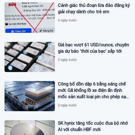
Cảnh giác thủ đoạn lừa đảo đăng ký
giải chạy dành cho trẻ em
2 ngày trước
Giá bạc vượt 61 USD/ounce, chuyên
gia dự báo 'thời của bạc' sắp tới
2 ngày trước
Công bố dồn dập 6 bằng sáng chế
mới: Gã khổng lồ xe điện ấn định
mốc sản xuất loại pin cho phép sạc
1 lần đi từ Hà Nội đến TP.HCM
2 ngày trước
SK hynix tăng tốc cuộc đua bộ nhớ
AI với chuẩn HBF mới