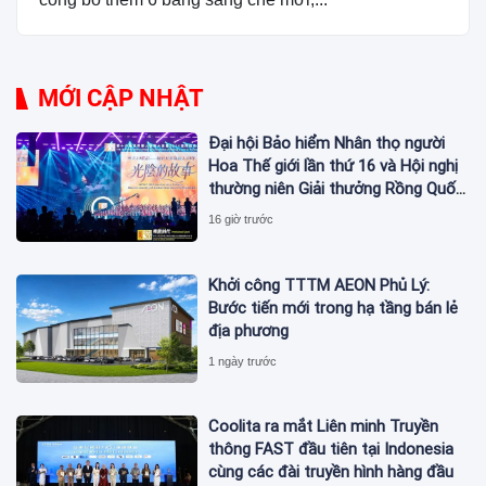
MỚI CẬP NHẬT
Đại hội Bảo hiểm Nhân thọ người
Hoa Thế giới lần thứ 16 và Hội nghị
thường niên Giải thưởng Rồng Quốc
tế (IDA) 2026 được tổ chức trọng
16 giờ trước
thể
Khởi công TTTM AEON Phủ Lý:
Bước tiến mới trong hạ tầng bán lẻ
địa phương
1 ngày trước
Coolita ra mắt Liên minh Truyền
thông FAST đầu tiên tại Indonesia
cùng các đài truyền hình hàng đầu