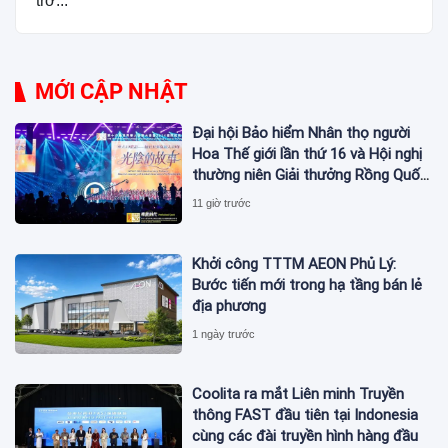
trở...
MỚI CẬP NHẬT
Đại hội Bảo hiểm Nhân thọ người
Hoa Thế giới lần thứ 16 và Hội nghị
thường niên Giải thưởng Rồng Quốc
tế (IDA) 2026 được tổ chức trọng
11 giờ trước
thể
Khởi công TTTM AEON Phủ Lý:
Bước tiến mới trong hạ tầng bán lẻ
địa phương
1 ngày trước
Coolita ra mắt Liên minh Truyền
thông FAST đầu tiên tại Indonesia
cùng các đài truyền hình hàng đầu