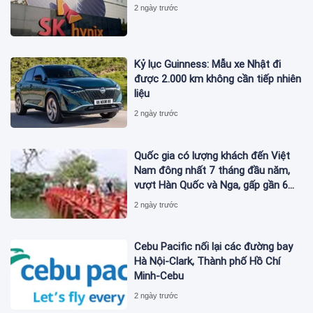
2 ngày trước
Kỷ lục Guinness: Mẫu xe Nhật đi
được 2.000 km không cần tiếp nhiên
liệu
2 ngày trước
Quốc gia có lượng khách đến Việt
Nam đông nhất 7 tháng đầu năm,
vượt Hàn Quốc và Nga, gấp gần 6
lần Ấn Độ
2 ngày trước
Cebu Pacific nối lại các đường bay
Hà Nội-Clark, Thành phố Hồ Chí
Minh-Cebu
2 ngày trước