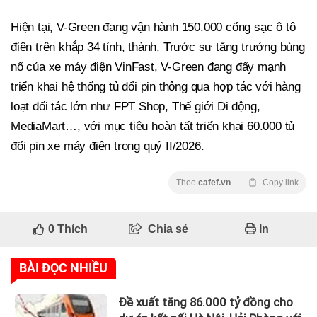
Hiện tại, V-Green đang vận hành 150.000 cổng sạc ô tô
điện trên khắp 34 tỉnh, thành. Trước sự tăng trưởng bùng
nổ của xe máy điện VinFast, V-Green đang đẩy mạnh
triển khai hệ thống tủ đổi pin thông qua hợp tác với hàng
loạt đối tác lớn như FPT Shop, Thế giới Di động,
MediaMart…, với mục tiêu hoàn tất triển khai 60.000 tủ
đổi pin xe máy điện trong quý II/2026.
Theo
cafef.vn
Copy link
0
Thích
Chia sẻ
In
BÀI ĐỌC NHIỀU
Đề xuất tăng 86.000 tỷ đồng cho