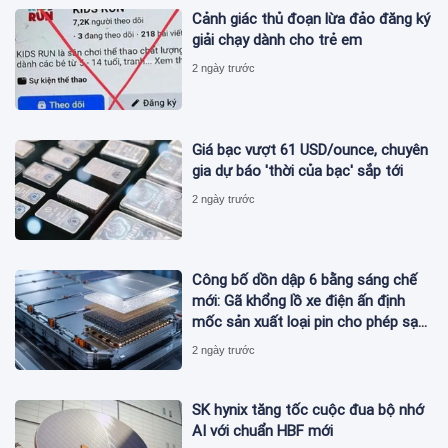
Cảnh giác thủ đoạn lừa đảo đăng ký
giải chạy dành cho trẻ em
2 ngày trước
Giá bạc vượt 61 USD/ounce, chuyên
gia dự báo 'thời của bạc' sắp tới
2 ngày trước
Công bố dồn dập 6 bằng sáng chế
mới: Gã khổng lồ xe điện ấn định
mốc sản xuất loại pin cho phép sạc
1 lần đi từ Hà Nội đến TP.HCM
2 ngày trước
SK hynix tăng tốc cuộc đua bộ nhớ
AI với chuẩn HBF mới