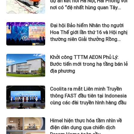
dự án kết nối Hà Nội, Hải Phòng với
nơi có “đệ nhất hùng quan Tây
Bắc”
Đại hội Bảo hiểm Nhân thọ người
Hoa Thế giới lần thứ 16 và Hội nghị
thường niên Giải thưởng Rồng
Quốc tế (IDA) 2026 được tổ chức
trọng thể
Khởi công TTTM AEON Phủ Lý:
Bước tiến mới trong hạ tầng bán lẻ
địa phương
Coolita ra mắt Liên minh Truyền
thông FAST đầu tiên tại Indonesia
cùng các đài truyền hình hàng đầu
Himel hiện thực hóa tầm nhìn về
điện dân dụng qua chiến dịch