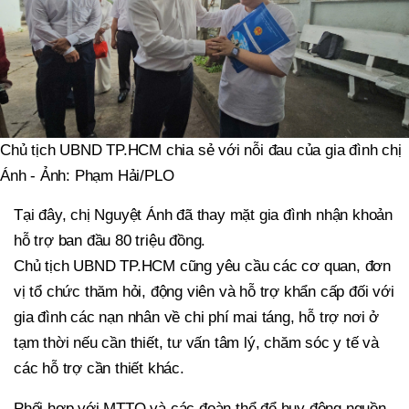
Chủ tịch UBND TP.HCM chia sẻ với nỗi đau của gia đình chị
Ánh - Ảnh: Phạm Hải/PLO
Tại đây, chị Nguyệt Ánh đã thay mặt gia đình nhận khoản
hỗ trợ ban đầu 80 triệu đồng.
Chủ tịch UBND TP.HCM cũng yêu cầu các cơ quan, đơn
vị tổ chức thăm hỏi, động viên và hỗ trợ khẩn cấp đối với
gia đình các nạn nhân về chi phí mai táng, hỗ trợ nơi ở
tạm thời nếu cần thiết, tư vấn tâm lý, chăm sóc y tế và
các hỗ trợ cần thiết khác.
Phối hợp với MTTQ và các đoàn thể để huy động nguồn