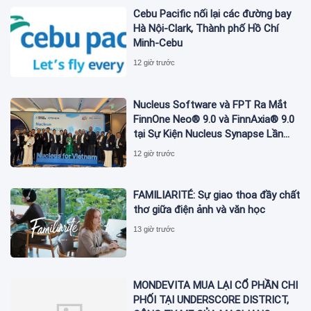
Cebu Pacific nối lại các đường bay
Hà Nội-Clark, Thành phố Hồ Chí
Minh-Cebu
12 giờ trước
Nucleus Software và FPT Ra Mắt
FinnOne Neo® 9.0 và FinnAxia® 9.0
tại Sự Kiện Nucleus Synapse Lần
Đầu Tiên tại Việt Nam
12 giờ trước
FAMILIARITÉ: Sự giao thoa đầy chất
thơ giữa điện ảnh và văn học
13 giờ trước
MONDEVITA MUA LẠI CỔ PHẦN CHI
PHỐI TẠI UNDERSCORE DISTRICT,