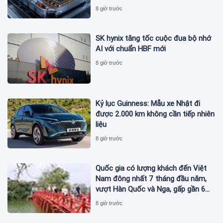
1 lần đi từ Hà Nội đến TP.HCM
8 giờ trước
SK hynix tăng tốc cuộc đua bộ nhớ
AI với chuẩn HBF mới
8 giờ trước
Kỷ lục Guinness: Mẫu xe Nhật đi
được 2.000 km không cần tiếp nhiên
liệu
8 giờ trước
Quốc gia có lượng khách đến Việt
Nam đông nhất 7 tháng đầu năm,
vượt Hàn Quốc và Nga, gấp gần 6
lần Ấn Độ
8 giờ trước