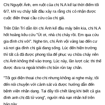
Chị Nguyệt Ánh, em ruột của chị N.A kể lại thời điểm tối
6/7, khi vụ cháy bắt đầu xảy ra rằng chị có nhận được
cuộc điện thoại cầu cứu của chị gái.
Trên Dân Trí dẫn lời chị Ánh kể đầu máy bên kia, chị N.A
hốt hoảng kêu cứu "Út ơi, nhà chị cháy rồi. Em qua cứu
gia đình chị với". Nghe tin, chị Ánh vội vàng lao đến cư
xá nơi gia đình chị gái đang sống. Lúc đến hiện trường
thì tất cả đã được phong tỏa để phục vụ chữa cháy nên
chị Ánh không thể vào trong. Lúc này, lần lượt các thi thể
được đưa ra ngoài khiến chị bủn rủn tay chân.
"Tôi gọi điện thoại cho chị nhưng không ai nghe máy, tôi
đến nói chuyện với cảnh sát và được hướng dẫn đến
bệnh viện nhận dạng. Tại đây tôi chết lặng khi biết cả gia
đình anh chị đã tử vong", người nhà nạn nhân kể trên
báo này.