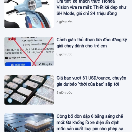
Chi tiết 'kẻ thách thức' Honda
Vision vừa ra mắt: Thiết kế đẹp như
SH Mode, giá chỉ 34 triệu đồng
8 giờ trước
Cảnh giác thủ đoạn lừa đảo đăng ký
giải chạy dành cho trẻ em
8 giờ trước
Giá bạc vượt 61 USD/ounce, chuyên
gia dự báo 'thời của bạc' sắp tới
8 giờ trước
Công bố dồn dập 6 bằng sáng chế
mới: Gã khổng lồ xe điện ấn định
mốc sản xuất loại pin cho phép sạc