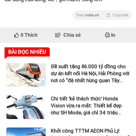
Theo
soha.vn
Copy link
0
Thích
Chia sẻ
In
BÀI ĐỌC NHIỀU
Đề xuất tăng 86.000 tỷ đồng cho
dự án kết nối Hà Nội, Hải Phòng với
nơi có “đệ nhất hùng quan Tây
Bắc”
Chi tiết 'kẻ thách thức' Honda
Vision vừa ra mắt: Thiết kế đẹp
như SH Mode, giá chỉ 34 triệu
đồng
Khởi công TTTM AEON Phủ Lý: