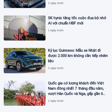
1 lần đi từ Hà Nội đến TP.HCM
1 ngày trước
SK hynix tăng tốc cuộc đua bộ nhớ
AI với chuẩn HBF mới
1 ngày trước
Kỷ lục Guinness: Mẫu xe Nhật đi
được 2.000 km không cần tiếp nhiên
liệu
1 ngày trước
Quốc gia có lượng khách đến Việt
Nam đông nhất 7 tháng đầu năm,
vượt Hàn Quốc và Nga, gấp gần 6
lần Ấn Độ
1 ngày trước