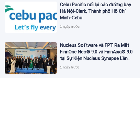
Cebu Pacific nối lại các đường bay
Hà Nội-Clark, Thành phố Hồ Chí
Minh-Cebu
1 ngày trước
Nucleus Software và FPT Ra Mắt
FinnOne Neo® 9.0 và FinnAxia® 9.0
tại Sự Kiện Nucleus Synapse Lần
Đầu Tiên tại Việt Nam
1 ngày trước
FAMILIARITÉ: Sự giao thoa đầy chất
thơ giữa điện ảnh và văn học
1 ngày trước
MONDEVITA MUA LẠI CỔ PHẦN CHI
PHỐI TẠI UNDERSCORE DISTRICT,