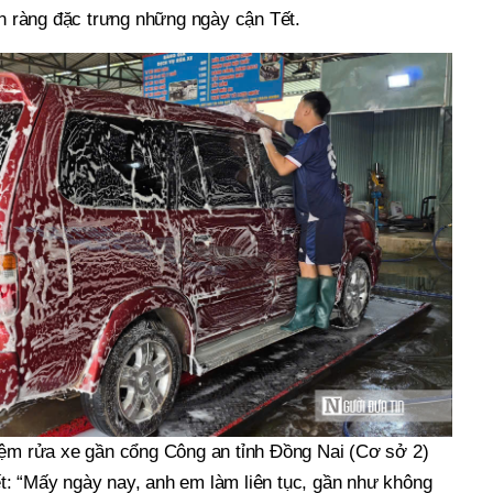
ộn ràng đặc trưng những ngày cận Tết.
iệm rửa xe gần cổng Công an tỉnh Đồng Nai (Cơ sở 2)
: “Mấy ngày nay, anh em làm liên tục, gần như không