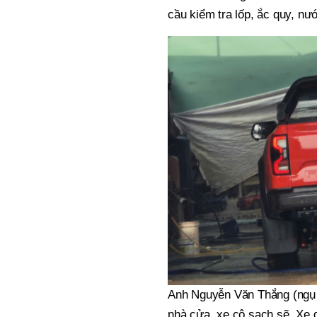
cầu kiểm tra lốp, ắc quy, nư
Anh Nguyễn Văn Thắng (ngụ 
nhà cửa, xe cộ sạch sẽ. Xe 