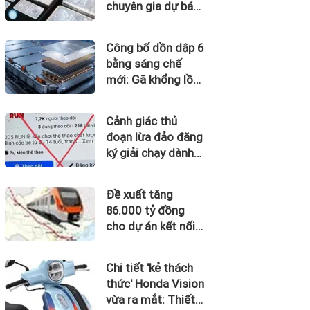
chuyên gia dự báo
'thời của bạc' sắp
tới
Công bố dồn dập 6
bằng sáng chế
mới: Gã khổng lồ
xe điện ấn định
mốc sản xuất loại
Cảnh giác thủ
pin cho phép sạc 1
đoạn lừa đảo đăng
lần đi từ Hà Nội
ký giải chạy dành
đến TP.HCM
cho trẻ em
Đề xuất tăng
86.000 tỷ đồng
cho dự án kết nối
Hà Nội, Hải Phòng
với nơi có “đệ nhất
Chi tiết 'kẻ thách
hùng quan Tây
thức' Honda Vision
Bắc”
vừa ra mắt: Thiết