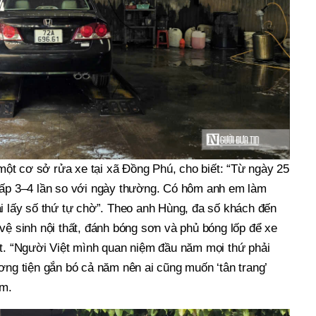
t cơ sở rửa xe tại xã Đồng Phú, cho biết: “Từ ngày 25
gấp 3–4 lần so với ngày thường. Có hôm anh em làm
ải lấy số thứ tự chờ”. Theo anh Hùng, đa số khách đến
vệ sinh nội thất, đánh bóng sơn và phủ bóng lốp để xe
ết. “Người Việt mình quan niệm đầu năm mọi thứ phải
ơng tiện gắn bó cả năm nên ai cũng muốn ‘tân trang’
êm.