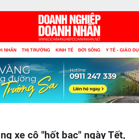
H NHÂN
THỊ TRƯỜNG
KINH TẾ
ĐỜI SỐNG
Y TẾ - GIÁO D
ang xe cộ "hốt bạc" ngày Tết,