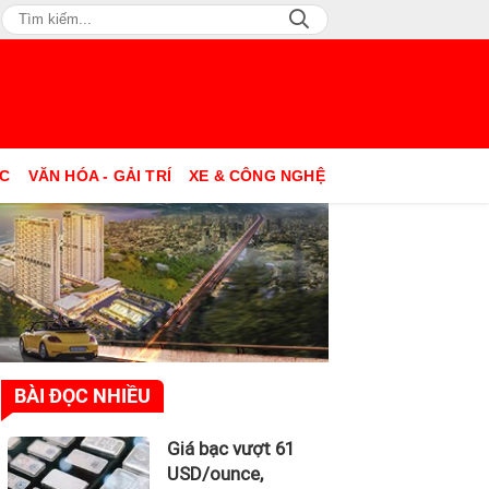
ỤC
VĂN HÓA - GẢI TRÍ
XE & CÔNG NGHỆ
BÀI ĐỌC NHIỀU
Giá bạc vượt 61
USD/ounce,