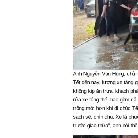
Anh Nguyễn Văn Hùng, chủ mộ
Tết đến nay, lượng xe tăng 
không kịp ăn trưa, khách ph
rửa xe tổng thể, bao gồm cả 
trông mới hơn khi đi chúc T
sạch sẽ, chỉn chu. Xe là phư
trước giao thừa”, anh nói th