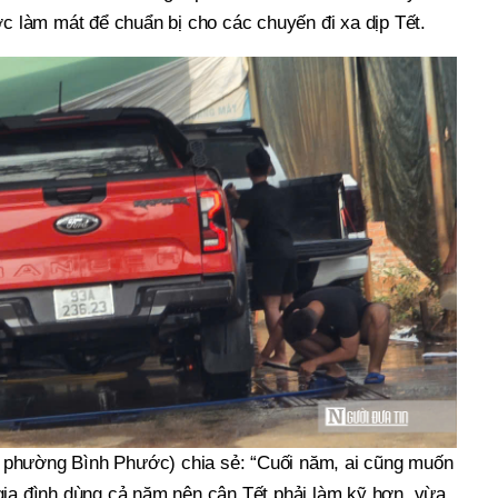
ớc làm mát để chuẩn bị cho các chuyến đi xa dịp Tết.
phường Bình Phước) chia sẻ: “Cuối năm, ai cũng muốn
gia đình dùng cả năm nên cận Tết phải làm kỹ hơn, vừa