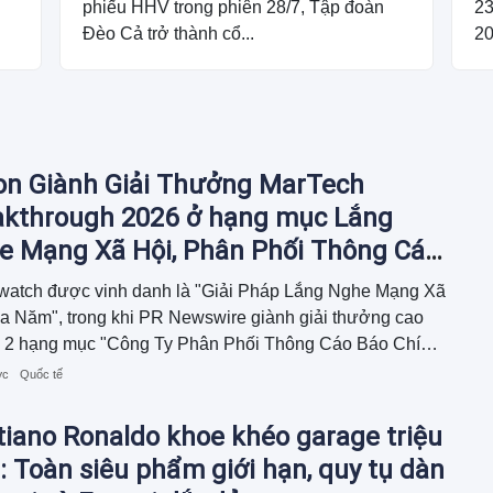
n
phiếu HHV trong phiên 28/7, Tập đoàn
23
Đèo Cả trở thành cổ...
20
ion Giành Giải Thưởng MarTech
akthrough 2026 ở hạng mục Lắng
e Mạng Xã Hội, Phân Phối Thông Cáo
Chí và Tối Ưu Hóa Công Cụ Trả Lời
watch được vinh danh là "Giải Pháp Lắng Nghe Mạng Xã
O)
a Năm", trong khi PR Newswire giành giải thưởng cao
ở 2 hạng mục "Công Ty Phân Phối Thông Cáo Báo Chí
m" và "Nền Tảng...
ớc
Quốc tế
tiano Ronaldo khoe khéo garage triệu
 Toàn siêu phẩm giới hạn, quy tụ dàn