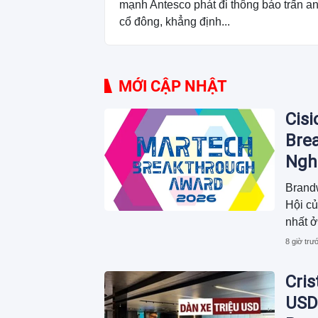
mạnh Antesco phát đi thông báo trấn a
cổ đông, khẳng định...
MỚI CẬP NHẬT
Cis
Bre
Ngh
Báo 
Brand
(AE
Hội củ
nhất 
của Nă
8 giờ trư
Cris
USD: