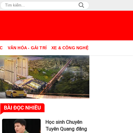
ỤC
VĂN HÓA - GẢI TRÍ
XE & CÔNG NGHỆ
BÀI ĐỌC NHIỀU
Học sinh Chuyên
Tuyên Quang đăng