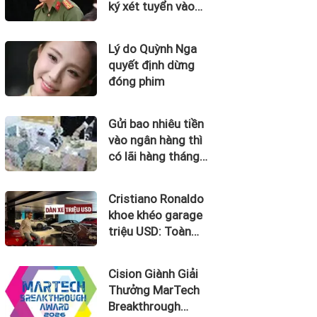
ký xét tuyển vào
những trường đại
học nào?
Lý do Quỳnh Nga
quyết định dừng
đóng phim
Gửi bao nhiêu tiền
vào ngân hàng thì
có lãi hàng tháng
20 triệu đồng?
Cristiano Ronaldo
khoe khéo garage
triệu USD: Toàn
siêu phẩm giới
hạn, quy tụ dàn
Cision Giành Giải
Bugatti và Ferrari
Thưởng MarTech
đắt đỏ
Breakthrough