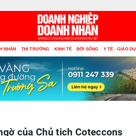
H NHÂN
THỊ TRƯỜNG
KINH TẾ
ĐỜI SỐNG
Y TẾ - GIÁO D
 ngờ của Chủ tịch Coteccons