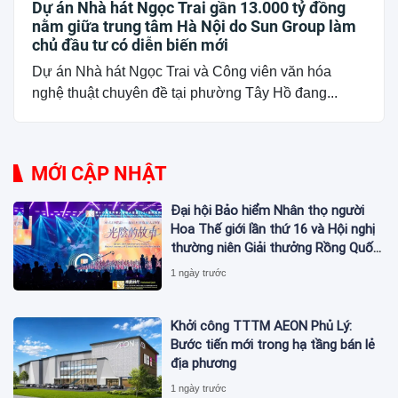
Dự án Nhà hát Ngọc Trai gần 13.000 tỷ đồng
nằm giữa trung tâm Hà Nội do Sun Group làm
chủ đầu tư có diễn biến mới
Dự án Nhà hát Ngọc Trai và Công viên văn hóa
nghệ thuật chuyên đề tại phường Tây Hồ đang...
MỚI CẬP NHẬT
Đại hội Bảo hiểm Nhân thọ người
Hoa Thế giới lần thứ 16 và Hội nghị
thường niên Giải thưởng Rồng Quốc
tế (IDA) 2026 được tổ chức trọng
1 ngày trước
thể
Khởi công TTTM AEON Phủ Lý:
Bước tiến mới trong hạ tầng bán lẻ
địa phương
1 ngày trước