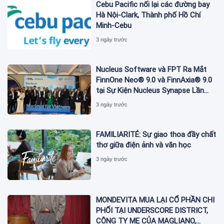
Cebu Pacific nối lại các đường bay
Hà Nội-Clark, Thành phố Hồ Chí
Minh-Cebu
3 ngày trước
Nucleus Software và FPT Ra Mắt
FinnOne Neo® 9.0 và FinnAxia® 9.0
tại Sự Kiện Nucleus Synapse Lần
Đầu Tiên tại Việt Nam
3 ngày trước
FAMILIARITÉ: Sự giao thoa đầy chất
thơ giữa điện ảnh và văn học
3 ngày trước
MONDEVITA MUA LẠI CỔ PHẦN CHI
PHỐI TẠI UNDERSCORE DISTRICT,
CÔNG TY MẸ CỦA MAGLIANO,