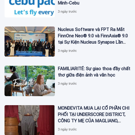
Minh-Cebu
3 ngày trước
Nucleus Software và FPT Ra Mắt
FinnOne Neo® 9.0 và FinnAxia® 9.0
tại Sự Kiện Nucleus Synapse Lần
Đầu Tiên tại Việt Nam
3 ngày trước
FAMILIARITÉ: Sự giao thoa đầy chất
thơ giữa điện ảnh và văn học
3 ngày trước
MONDEVITA MUA LẠI CỔ PHẦN CHI
PHỐI TẠI UNDERSCORE DISTRICT,
CÔNG TY MẸ CỦA MAGLIANO,
ĐÁNH DẤU BƯỚC THỨ HAI TRONG
3 ngày trước
QUÁ TRÌNH XÂY DỰNG NỀN TẢNG