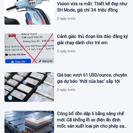
Vision vừa ra mắt: Thiết kế đẹp như
SH Mode, giá chỉ 34 triệu đồng
2 ngày trước
Cảnh giác thủ đoạn lừa đảo đăng ký
giải chạy dành cho trẻ em
2 ngày trước
Giá bạc vượt 61 USD/ounce, chuyên
gia dự báo 'thời của bạc' sắp tới
2 ngày trước
Công bố dồn dập 6 bằng sáng chế
mới: Gã khổng lồ xe điện ấn định
mốc sản xuất loại pin cho phép sạc
1 lần đi từ Hà Nội đến TP.HCM