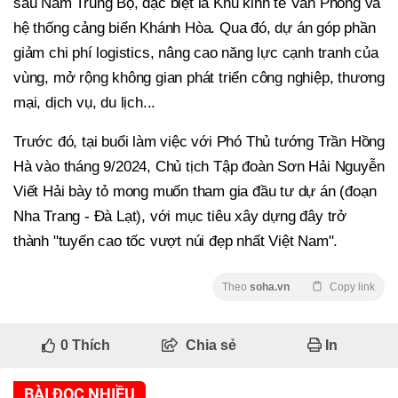
sâu Nam Trung Bộ, đặc biệt là Khu kinh tế Vân Phong và
hệ thống cảng biển Khánh Hòa. Qua đó, dự án góp phần
giảm chi phí logistics, nâng cao năng lực cạnh tranh của
vùng, mở rộng không gian phát triển công nghiệp, thương
mại, dịch vụ, du lịch...
Trước đó, tại buổi làm việc với Phó Thủ tướng Trần Hồng
Hà vào tháng 9/2024, Chủ tịch Tập đoàn Sơn Hải Nguyễn
Viết Hải bày tỏ mong muốn tham gia đầu tư dự án (đoạn
Nha Trang - Đà Lạt), với mục tiêu xây dựng đây trở
thành "tuyến cao tốc vượt núi đẹp nhất Việt Nam".
Theo
soha.vn
Copy link
0
Thích
Chia sẻ
In
BÀI ĐỌC NHIỀU