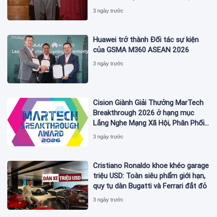
ĐÁNH DẤU BƯỚC THỨ HAI TRONG
3 ngày trước
QUÁ TRÌNH XÂY DỰNG NỀN TẢNG
THƯƠNG HIỆU CAO CẤP MỚI CỦA
Ý.
Huawei trở thành Đối tác sự kiện
của GSMA M360 ASEAN 2026
3 ngày trước
Cision Giành Giải Thưởng MarTech
Breakthrough 2026 ở hạng mục
Lắng Nghe Mạng Xã Hội, Phân Phối
Thông Cáo Báo Chí và Tối Ưu Hóa
3 ngày trước
Công Cụ Trả Lời (AEO)
Cristiano Ronaldo khoe khéo garage
triệu USD: Toàn siêu phẩm giới hạn,
quy tụ dàn Bugatti và Ferrari đắt đỏ
3 ngày trước