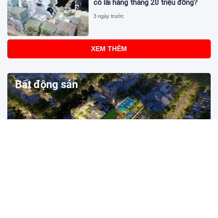
có lãi hàng tháng 20 triệu đồng?
3 ngày trước
XEM THÊM
Bất động sản
Pháp lý và tiến độ: "Chìa khóa vàng" tạo niềm tin tại