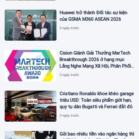
THƯƠNG HIỆU CAO CẤP MỚI CỦA
Ý.
Huawei trở thành Đối tác sự kiện
của GSMA M360 ASEAN 2026
3 ngày trước
Cision Giành Giải Thưởng MarTech
Breakthrough 2026 ở hạng mục
Lắng Nghe Mạng Xã Hội, Phân Phối
Thông Cáo Báo Chí và Tối Ưu Hóa
3 ngày trước
Công Cụ Trả Lời (AEO)
Cristiano Ronaldo khoe khéo garage
triệu USD: Toàn siêu phẩm giới hạn,
quy tụ dàn Bugatti và Ferrari đắt đỏ
3 ngày trước
Gửi bao nhiêu tiền vào ngân hàng thì