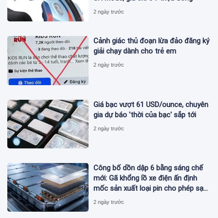
2 ngày trước
Cảnh giác thủ đoạn lừa đảo đăng ký
giải chạy dành cho trẻ em
2 ngày trước
Giá bạc vượt 61 USD/ounce, chuyên
gia dự báo 'thời của bạc' sắp tới
2 ngày trước
Công bố dồn dập 6 bằng sáng chế
mới: Gã khổng lồ xe điện ấn định
mốc sản xuất loại pin cho phép sạc
1 lần đi từ Hà Nội đến TP.HCM
2 ngày trước