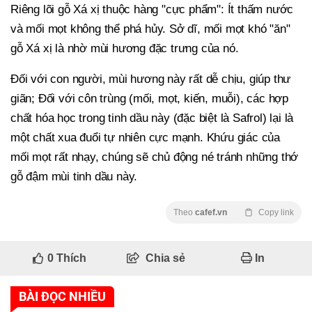
Riêng lõi gỗ Xá xị thuộc hàng "cực phẩm": Ít thấm nước
và mối mọt không thể phá hủy. Sở dĩ, mối mọt khó "ăn"
gỗ Xá xị là nhờ mùi hương đặc trưng của nó.
Đối với con người, mùi hương này rất dễ chịu, giúp thư
giãn; Đối với côn trùng (mối, mọt, kiến, muỗi), các hợp
chất hóa học trong tinh dầu này (đặc biệt là Safrol) lại là
một chất xua đuổi tự nhiên cực mạnh. Khứu giác của
mối mọt rất nhạy, chúng sẽ chủ động né tránh những thớ
gỗ đậm mùi tinh dầu này.
Theo
cafef.vn
Copy link
0
Thích
Chia sẻ
In
BÀI ĐỌC NHIỀU