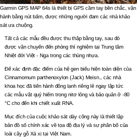
Garmin GPS MAP 64s là thiết bị GPS cầm tay bền chắc, vận
hành bằng nút bấm, được những người đam các nhà khảo
sát ưa chuộng.
Tất cả các mẫu đều được thu thập bằng tay, sau đó
được vận chuyển đến phòng thí nghiệm tại Trung tâm
Nhiệt đới Việt - Nga trong các thùng nhựa.
Để xác định đặc điểm của hệ gen biểu hiện toàn diện của
Cinnamomum parthenoxylon (Jack) Meisn., các nhà
khoa học đã tiến hành đông lạnh riêng lẻ ngay lập tức
các mẫu vật quý hiếm trong nitơ lỏng và bảo quản ở -80
°C cho đến khi chiết xuất RNA.
Mục đích của cuộc khảo sát dày công này là thiết lập
bản đồ số chính xác về tọa độ địa lý và sự phân bố của
loài cây gỗ Xá xị tại Việt Nam.