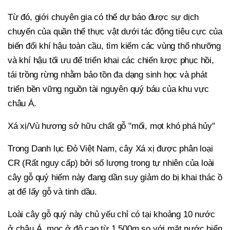
Từ đó, giới chuyên gia có thể dự báo được sự dịch
chuyển của quần thể thực vật dưới tác động tiêu cực của
biến đổi khí hậu toàn cầu, tìm kiếm các vùng thổ nhưỡng
và khí hậu tối ưu để triển khai các chiến lược phục hồi,
tái trồng rừng nhằm bảo tồn đa dạng sinh học và phát
triển bền vững nguồn tài nguyên quý báu của khu vực
châu Á.
Xá xị/Vù hương sở hữu chất gỗ "mối, mọt khó phá hủy"
Trong Danh lục Đỏ Việt Nam, cây Xá xị được phân loại
CR (Rất nguy cấp) bởi số lượng trong tự nhiên của loài
cây gỗ quý hiếm này đang dần suy giảm do bị khai thác ồ
ạt để lấy gỗ và tinh dầu.
Loài cây gỗ quý này chủ yếu chỉ có tại khoảng 10 nước
ở châu Á, mọc ở độ cao từ 1.500m so với mặt nước biển