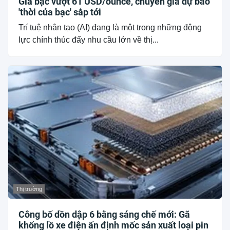
Giá bạc vượt 61 USD/ounce, chuyên gia dự báo
'thời của bạc' sắp tới
Trí tuệ nhân tạo (AI) đang là một trong những động
lực chính thúc đẩy nhu cầu lớn về thị...
Thị trường
Công bố dồn dập 6 bằng sáng chế mới: Gã
khổng lồ xe điện ấn định mốc sản xuất loại pin