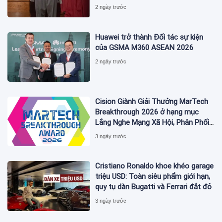
ĐÁNH DẤU BƯỚC THỨ HAI TRONG
2 ngày trước
QUÁ TRÌNH XÂY DỰNG NỀN TẢNG
THƯƠNG HIỆU CAO CẤP MỚI CỦA
Ý.
Huawei trở thành Đối tác sự kiện
của GSMA M360 ASEAN 2026
2 ngày trước
Cision Giành Giải Thưởng MarTech
Breakthrough 2026 ở hạng mục
Lắng Nghe Mạng Xã Hội, Phân Phối
Thông Cáo Báo Chí và Tối Ưu Hóa
3 ngày trước
Công Cụ Trả Lời (AEO)
Cristiano Ronaldo khoe khéo garage
triệu USD: Toàn siêu phẩm giới hạn,
quy tụ dàn Bugatti và Ferrari đắt đỏ
3 ngày trước