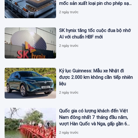
mốc sản xuất loại pin cho phép sạc
1 lần đi từ Hà Nội đến TP.HCM
2 ngày trước
SK hynix tăng tốc cuộc đua bộ nhớ
AI với chuẩn HBF mới
2 ngày trước
Kỷ lục Guinness: Mẫu xe Nhật đi
được 2.000 km không cần tiếp nhiên
liệu
2 ngày trước
Quốc gia có lượng khách đến Việt
Nam đông nhất 7 tháng đầu năm,
vượt Hàn Quốc và Nga, gấp gần 6
lần Ấn Độ
2 ngày trước