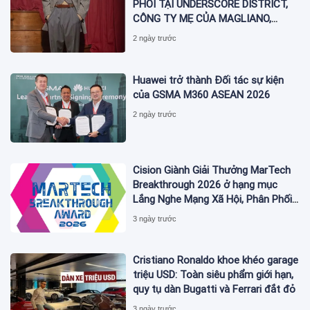
PHỐI TẠI UNDERSCORE DISTRICT,
CÔNG TY MẸ CỦA MAGLIANO,
ĐÁNH DẤU BƯỚC THỨ HAI TRONG
2 ngày trước
QUÁ TRÌNH XÂY DỰNG NỀN TẢNG
THƯƠNG HIỆU CAO CẤP MỚI CỦA
Ý.
Huawei trở thành Đối tác sự kiện
của GSMA M360 ASEAN 2026
2 ngày trước
Cision Giành Giải Thưởng MarTech
Breakthrough 2026 ở hạng mục
Lắng Nghe Mạng Xã Hội, Phân Phối
Thông Cáo Báo Chí và Tối Ưu Hóa
3 ngày trước
Công Cụ Trả Lời (AEO)
Cristiano Ronaldo khoe khéo garage
triệu USD: Toàn siêu phẩm giới hạn,
quy tụ dàn Bugatti và Ferrari đắt đỏ
3 ngày trước