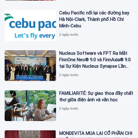
Cebu Pacific nối lại các đường bay
Hà Nội-Clark, Thành phố Hồ Chí
Minh-Cebu
2 ngày trước
Nucleus Software và FPT Ra Mắt
FinnOne Neo® 9.0 và FinnAxia® 9.0
tại Sự Kiện Nucleus Synapse Lần
Đầu Tiên tại Việt Nam
2 ngày trước
FAMILIARITÉ: Sự giao thoa đầy chất
thơ giữa điện ảnh và văn học
2 ngày trước
MONDEVITA MUA LẠI CỔ PHẦN CHI