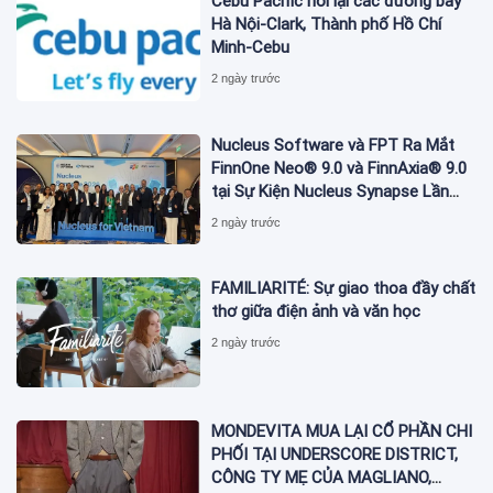
Cebu Pacific nối lại các đường bay
Hà Nội-Clark, Thành phố Hồ Chí
Minh-Cebu
2 ngày trước
Nucleus Software và FPT Ra Mắt
FinnOne Neo® 9.0 và FinnAxia® 9.0
tại Sự Kiện Nucleus Synapse Lần
Đầu Tiên tại Việt Nam
2 ngày trước
FAMILIARITÉ: Sự giao thoa đầy chất
thơ giữa điện ảnh và văn học
2 ngày trước
MONDEVITA MUA LẠI CỔ PHẦN CHI
PHỐI TẠI UNDERSCORE DISTRICT,
CÔNG TY MẸ CỦA MAGLIANO,