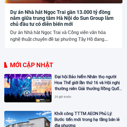
Dự án Nhà hát Ngọc Trai gần 13.000 tỷ đồng
nằm giữa trung tâm Hà Nội do Sun Group làm
chủ đầu tư có diễn biến mới
Dự án Nhà hát Ngọc Trai và Công viên văn hóa
nghệ thuật chuyên đề tại phường Tây Hồ đang...
MỚI CẬP NHẬT
Đại hội Bảo hiểm Nhân thọ người
Hoa Thế giới lần thứ 16 và Hội nghị
thường niên Giải thưởng Rồng Quốc
tế (IDA) 2026 được tổ chức trọng
14 giờ trước
thể
Khởi công TTTM AEON Phủ Lý:
Bước tiến mới trong hạ tầng bán lẻ
địa phương