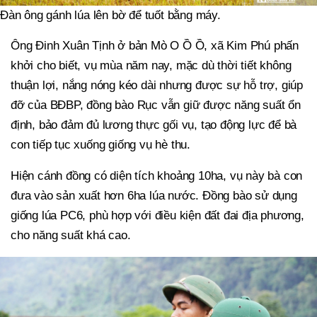
Đàn ông gánh lúa lên bờ để tuốt bằng máy.
Ông Đinh Xuân Tịnh ở bản Mò O Ồ Ồ, xã Kim Phú phấn
khởi cho biết, vụ mùa năm nay, mặc dù thời tiết không
thuận lợi, nắng nóng kéo dài nhưng được sự hỗ trợ, giúp
đỡ của BĐBP, đồng bào Rục vẫn giữ được năng suất ổn
định, bảo đảm đủ lương thực gối vụ, tạo động lực để bà
con tiếp tục xuống giống vụ hè thu.
Hiện cánh đồng có diện tích khoảng 10ha, vụ này bà con
đưa vào sản xuất hơn 6ha lúa nước. Đồng bào sử dụng
giống lúa PC6, phù hợp với điều kiện đất đai địa phương,
cho năng suất khá cao.