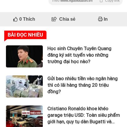
Theo
www.nguoiduatin.vn
Copy link
0
Thích
Chia sẻ
In
BÀI ĐỌC NHIỀU
Học sinh Chuyên Tuyên Quang
đăng ký xét tuyển vào những
trường đại học nào?
Gửi bao nhiêu tiền vào ngân hàng
thì có lãi hàng tháng 20 triệu
đồng?
Cristiano Ronaldo khoe khéo
garage triệu USD: Toàn siêu phẩm
giới hạn, quy tụ dàn Bugatti và