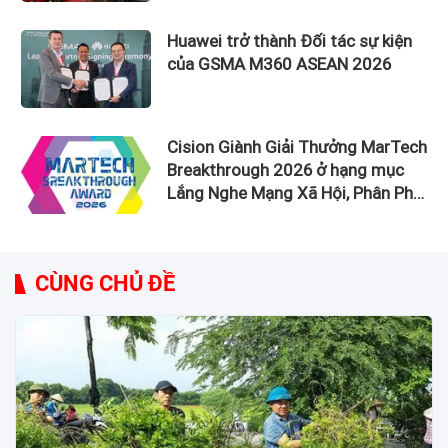
Ferrari đắt đỏ
Huawei trở thành Đối tác sự kiện
của GSMA M360 ASEAN 2026
Cision Giành Giải Thưởng MarTech
Breakthrough 2026 ở hạng mục
Lắng Nghe Mạng Xã Hội, Phân Phối
Thông Cáo Báo Chí và Tối Ưu Hóa
Công Cụ Trả Lời (AEO)
CÙNG CHỦ ĐỀ