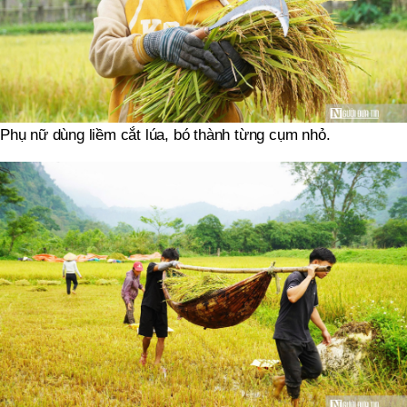
Phụ nữ dùng liềm cắt lúa, bó thành từng cụm nhỏ.