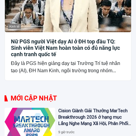
Kinh tế
Nữ PGS người Việt dạy AI ở ĐH top đầu TQ:
Sinh viên Việt Nam hoàn toàn có đủ năng lực
cạnh tranh quốc tế
Đây là PGS hiện giảng dạy tại Trường Trí tuệ nhân
tạo (AI), ĐH Nam Kinh, ngôi trường trong nhóm...
MỚI CẬP NHẬT
Cision Giành Giải Thưởng MarTech
Breakthrough 2026 ở hạng mục
Lắng Nghe Mạng Xã Hội, Phân Phối
Thông Cáo Báo Chí và Tối Ưu Hóa
9 giờ trước