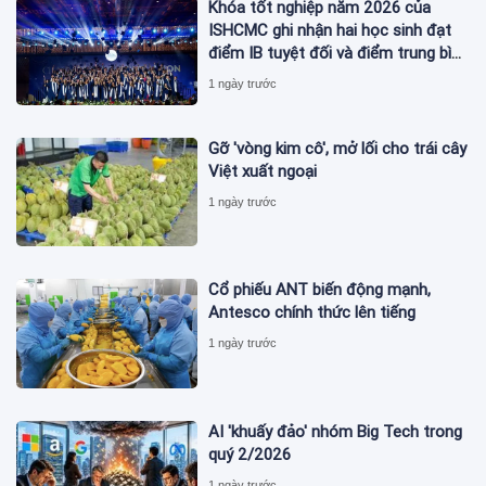
Khóa tốt nghiệp năm 2026 của
ISHCMC ghi nhận hai học sinh đạt
điểm IB tuyệt đối và điểm trung bình
toàn khóa đạt 34,5
1 ngày trước
Gỡ 'vòng kim cô', mở lối cho trái cây
Việt xuất ngoại
1 ngày trước
Cổ phiếu ANT biến động mạnh,
Antesco chính thức lên tiếng
1 ngày trước
AI 'khuấy đảo' nhóm Big Tech trong
quý 2/2026
1 ngày trước