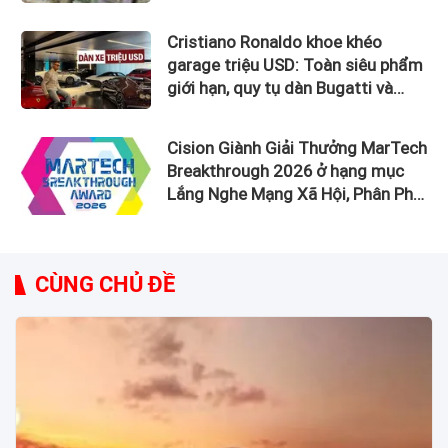
Cristiano Ronaldo khoe khéo
garage triệu USD: Toàn siêu phẩm
giới hạn, quy tụ dàn Bugatti và
Ferrari đắt đỏ
Cision Giành Giải Thưởng MarTech
Breakthrough 2026 ở hạng mục
Lắng Nghe Mạng Xã Hội, Phân Phối
Thông Cáo Báo Chí và Tối Ưu Hóa
Công Cụ Trả Lời (AEO)
CÙNG CHỦ ĐỀ