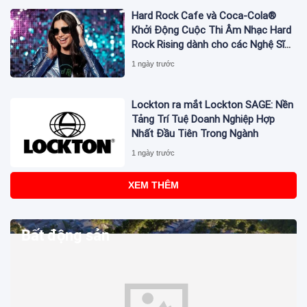
Hard Rock Cafe và Coca-Cola®
Khởi Động Cuộc Thi Âm Nhạc Hard
Rock Rising dành cho các Nghệ Sĩ
Trẻ Triển Vọng
1 ngày trước
Lockton ra mắt Lockton SAGE: Nền
Tảng Trí Tuệ Doanh Nghiệp Hợp
Nhất Đầu Tiên Trong Ngành
1 ngày trước
XEM THÊM
Bất động sản