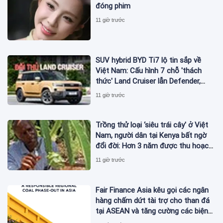
đóng phim
11 giờ trước
SUV hybrid BYD Ti7 lộ tin sắp về
Việt Nam: Cấu hình 7 chỗ 'thách
thức' Land Cruiser lẫn Defender,
chạy thuần điện hơn 150 km, dự
11 giờ trước
kiến mở bán trong quý III/2026
Trồng thử loại ‘siêu trái cây' ở Việt
Nam, người dân tại Kenya bất ngờ
đổi đời: Hơn 3 năm được thu hoạch,
sản lượng không đủ để bán
11 giờ trước
Fair Finance Asia kêu gọi các ngân
hàng chấm dứt tài trợ cho than đá
tại ASEAN và tăng cường các biện
pháp bảo vệ xã hội