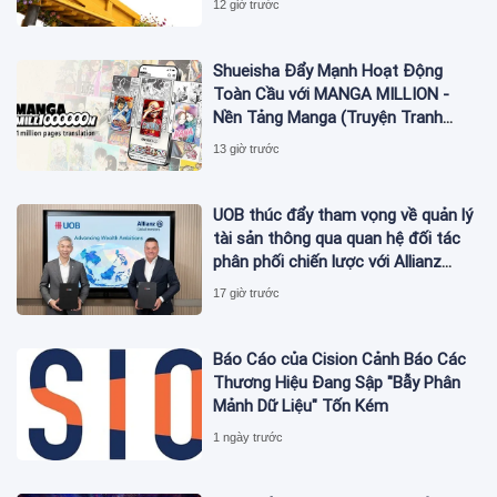
12 giờ trước
Shueisha Đẩy Mạnh Hoạt Động
Toàn Cầu với MANGA MILLION -
Nền Tảng Manga (Truyện Tranh
Nhật Bản) Hỗ Trợ 100 Ngôn Ngữ
13 giờ trước
UOB thúc đẩy tham vọng về quản lý
tài sản thông qua quan hệ đối tác
phân phối chiến lược với Allianz
Global Investors
17 giờ trước
Báo Cáo của Cision Cảnh Báo Các
Thương Hiệu Đang Sập "Bẫy Phân
Mảnh Dữ Liệu" Tốn Kém
1 ngày trước