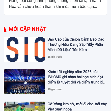
Hàng loạt công trình phòng chống thiên tai tại Thanh
Hóa vẫn chưa hoàn thành khi mùa mưa bão cận...
MỚI CẬP NHẬT
Báo Cáo của Cision Cảnh Báo Các
Thương Hiệu Đang Sập "Bẫy Phân
Mảnh Dữ Liệu" Tốn Kém
18 giờ trước
Khóa tốt nghiệp năm 2026 của
ISHCMC ghi nhận hai học sinh đạt
điểm IB tuyệt đối và điểm trung bình
toàn khóa đạt 34,5
18 giờ trước
Gỡ 'vòng kim cô', mở lối cho trái cây
Việt xuất ngoại