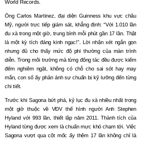
World Records.
Ông Carlos Martinez, đại diện Guinness khu vực châu
Mỹ, người trực tiếp giám sát, khẳng định: “Với 1.010 lần
đu xà trong một giờ, trung bình mỗi phút gần 17 lần. Thật
là một kỳ tích đáng kinh ngạc!”. Lời nhận xét ngắn gọn
nhưng đủ cho thấy mức độ phi thường của màn trình
diễn. Trong môi trường mà từng động tác đều được kiểm
đếm nghiêm ngặt, không có chỗ cho sai sót hay may
mắn, con số ấy phản ánh sự chuẩn bị kỹ lưỡng đến từng
chi tiết.
Trước khi Sagona bứt phá, kỷ lục đu xà nhiều nhất trong
một giờ thuộc về VĐV thể hình người Anh Stephen
Hyland với 993 lần, thiết lập năm 2011. Thành tích của
Hyland từng được xem là chuẩn mực khó chạm tới. Việc
Sagona vượt qua cột mốc ấy thêm 17 lần không chỉ là