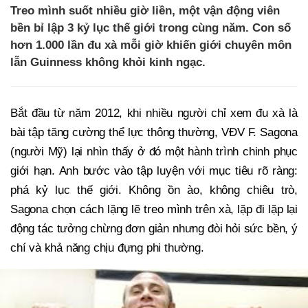
Treo mình suốt nhiều giờ liền, một vận động viên
bền bỉ lập 3 kỷ lục thế giới trong cùng năm. Con số
hơn 1.000 lần đu xà mỗi giờ khiến giới chuyên môn
lẫn Guinness không khỏi kinh ngạc.
Bắt đầu từ năm 2012, khi nhiều người chỉ xem đu xà là
bài tập tăng cường thể lực thông thường, VĐV F. Sagona
(người Mỹ) lại nhìn thấy ở đó một hành trình chinh phục
giới hạn. Anh bước vào tập luyện với mục tiêu rõ ràng:
phá kỷ lục thế giới. Không ồn ào, không chiêu trò,
Sagona chọn cách lặng lẽ treo mình trên xà, lặp đi lặp lại
động tác tưởng chừng đơn giản nhưng đòi hỏi sức bền, ý
chí và khả năng chịu đựng phi thường.