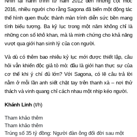
Nhìn lại hành trình từ năm 2012 đến những cột mốc
2016, nhiều người cho rằng Sagona đã biến một động tác
thể hình quen thuộc thành màn trình diễn sức bền mang
tính biểu tượng. Ba kỷ lục trong một năm không chỉ là
những con số khô khan, mà là minh chứng cho khả năng
vượt qua giới hạn sinh lý của con người.
Và dù có thêm bao nhiêu kỷ lục mới được thiết lập, câu
hỏi vẫn khiến độc giả tò mò: đâu là giới hạn thực sự của
cơ thể khi ý chí đủ lớn? Với Sagona, có lẽ câu trả lời
nằm ở mỗi lần anh siết chặt tay trên thanh xà – nơi thử
thách và vinh quang chỉ cách nhau một nhịp kéo người.
Khánh Linh
(t/h)
Tham khảo thêm
Tham khảo thêm
Trúng số 35 tỷ đồng: Người đàn ông đổi đời sau một