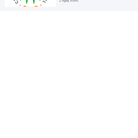
1 ngày trước
Mintoak thâu tóm công ty công
nghệ tài chính ICC Loyalty có trụ sở
tại Trung Đông
2 ngày trước
Coway công bố Báo cáo Bền vững
lần thứ 21 cho năm tài chính 2025
2 ngày trước
NOL World ra mắt nền tảng đặt chỗ
lưu trú dành cho người hâm mộ K-
POP đến Hàn Quốc
2 ngày trước