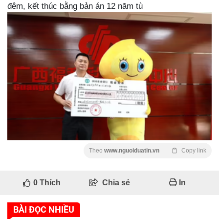
đêm, kết thúc bằng bản án 12 năm tù
Theo
www.nguoiduatin.vn
Copy link
0
Thích
Chia sẻ
In
BÀI ĐỌC NHIỀU