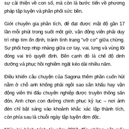
sự cải thiện về con số, mà còn là bước tiến về phương
pháp tập luyện và phân phối sức bền.
Giới chuyên gia phân tích, để đạt được mật độ gần 17
lần mỗi phút trong suốt một giờ, vận động viên phải duy
trì nhịp tim ổn định, tránh tình trạng “vỡ cơ” giữa chừng.
Sự phối hợp nhịp nhàng giữa cơ tay, vai, lưng và vùng lõi
đóng vai trò quyết định. Bên cạnh đó là chế độ dinh
dưỡng và phục hồi nghiêm ngặt kéo dài nhiều năm.
Điều khiến câu chuyện của Sagona thêm phần cuốn hút
nằm ở chỗ anh không phải ngôi sao sân khấu hay vận
động viên thi đấu chuyên nghiệp được truyền thông săn
đón. Anh chọn con đường chinh phục kỷ lục – nơi ánh
đèn chỉ bật sáng vào khoảnh khắc xác lập thành tích,
còn phía sau là chuỗi ngày tập luyện đơn độc.