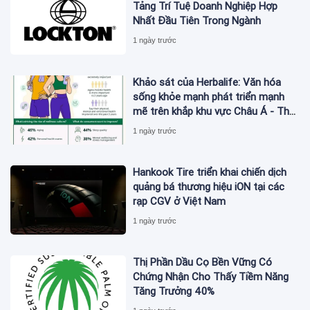
Tảng Trí Tuệ Doanh Nghiệp Hợp
Nhất Đầu Tiên Trong Ngành
1 ngày trước
Khảo sát của Herbalife: Văn hóa
sống khỏe mạnh phát triển mạnh
mẽ trên khắp khu vực Châu Á - Thái
Bình Dương khi 4 trong 5 người tiêu
1 ngày trước
dùng ưu tiên sức khỏe toàn diện
Hankook Tire triển khai chiến dịch
quảng bá thương hiệu iON tại các
rạp CGV ở Việt Nam
1 ngày trước
Thị Phần Dầu Cọ Bền Vững Có
Chứng Nhận Cho Thấy Tiềm Năng
Tăng Trưởng 40%