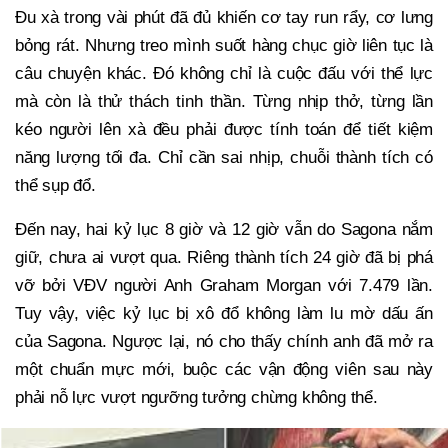
Đu xà trong vài phút đã đủ khiến cơ tay run rẩy, cơ lưng
bỏng rát. Nhưng treo mình suốt hàng chục giờ liên tục là
câu chuyện khác. Đó không chỉ là cuộc đấu với thể lực
mà còn là thử thách tinh thần. Từng nhịp thở, từng lần
kéo người lên xà đều phải được tính toán để tiết kiệm
năng lượng tối đa. Chỉ cần sai nhịp, chuỗi thành tích có
thể sụp đổ.
Đến nay, hai kỷ lục 8 giờ và 12 giờ vẫn do Sagona nắm
giữ, chưa ai vượt qua. Riêng thành tích 24 giờ đã bị phá
vỡ bởi VĐV người Anh Graham Morgan với 7.479 lần.
Tuy vậy, việc kỷ lục bị xô đổ không làm lu mờ dấu ấn
của Sagona. Ngược lại, nó cho thấy chính anh đã mở ra
một chuẩn mực mới, buộc các vận động viên sau này
phải nỗ lực vượt ngưỡng tưởng chừng không thể.