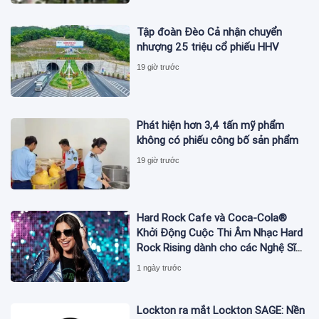
Tập đoàn Đèo Cả nhận chuyển
nhượng 25 triệu cổ phiếu HHV
19 giờ trước
Phát hiện hơn 3,4 tấn mỹ phẩm
không có phiếu công bố sản phẩm
19 giờ trước
Hard Rock Cafe và Coca-Cola®
Khởi Động Cuộc Thi Âm Nhạc Hard
Rock Rising dành cho các Nghệ Sĩ
Trẻ Triển Vọng
1 ngày trước
Lockton ra mắt Lockton SAGE: Nền