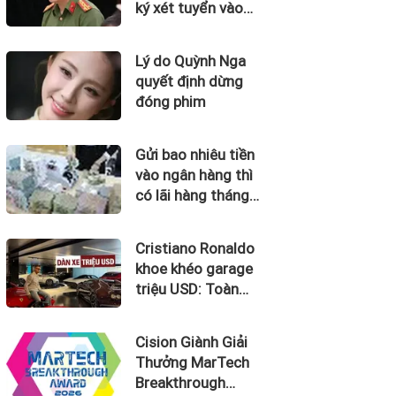
ký xét tuyển vào
những trường đại
học nào?
Lý do Quỳnh Nga
quyết định dừng
đóng phim
Gửi bao nhiêu tiền
vào ngân hàng thì
có lãi hàng tháng
20 triệu đồng?
Cristiano Ronaldo
khoe khéo garage
triệu USD: Toàn
siêu phẩm giới
hạn, quy tụ dàn
Cision Giành Giải
Bugatti và Ferrari
Thưởng MarTech
đắt đỏ
Breakthrough