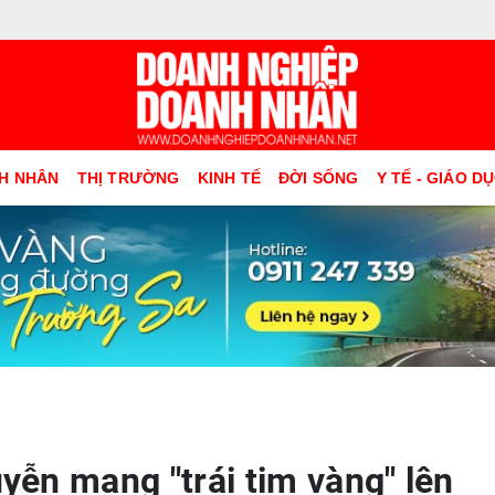
H NHÂN
THỊ TRƯỜNG
KINH TẾ
ĐỜI SỐNG
Y TẾ - GIÁO D
ễn mang "trái tim vàng" lên