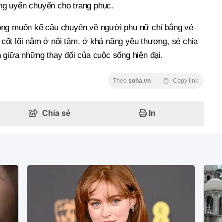
g uyển chuyển cho trang phục.
ông muốn kể câu chuyện về người phụ nữ chỉ bằng vẻ
ị cốt lõi nằm ở nội tâm, ở khả năng yêu thương, sẻ chia
 giữa những thay đổi của cuộc sống hiện đại.
Theo
soha.vn
Copy link
Chia sẻ
In