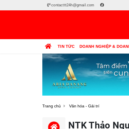
contacttt24h@gmail.com
TIN TỨC
DOANH NGHIỆP & DOAN
Trang chủ
Văn hóa - Gải trí
NTK Thảo Nguy