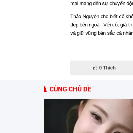
mại mang đến sự chuyển độn
Thảo Nguyễn cho biết cô kh
đẹp bên ngoài. Với cô, giá tr
và giữ vững bản sắc cá nhân
0
Thích
CÙNG CHỦ ĐỀ