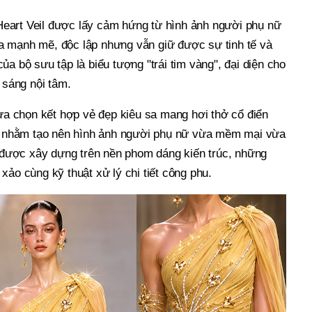
eart Veil được lấy cảm hứng từ hình ảnh người phụ nữ
 mạnh mẽ, độc lập nhưng vẫn giữ được sự tinh tế và
ủa bộ sưu tập là biểu tượng "trái tim vàng", đại diện cho
 sáng nội tâm.
lựa chọn kết hợp vẻ đẹp kiêu sa mang hơi thở cổ điển
ại nhằm tạo nên hình ảnh người phụ nữ vừa mềm mại vừa
ế được xây dựng trên nền phom dáng kiến trúc, những
xảo cùng kỹ thuật xử lý chi tiết công phu.