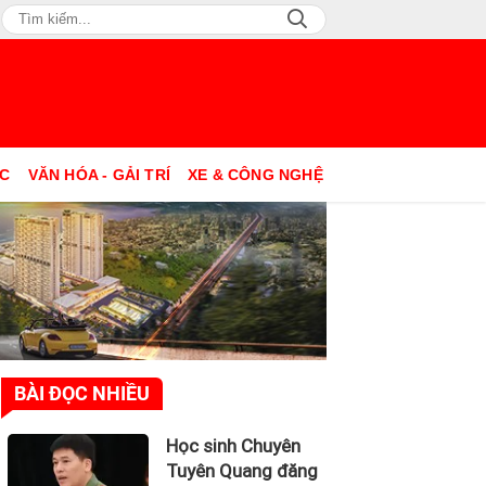
ỤC
VĂN HÓA - GẢI TRÍ
XE & CÔNG NGHỆ
BÀI ĐỌC NHIỀU
Học sinh Chuyên
Tuyên Quang đăng