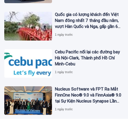
Quốc gia có lượng khách đến Việt
Nam đông nhất 7 tháng đầu năm,
vượt Hàn Quốc và Nga, gấp gần 6
lần Ấn Độ
1 ngày trước
Cebu Pacific nối lại các đường bay
Hà Nội-Clark, Thành phố Hồ Chí
Minh-Cebu
1 ngày trước
Nucleus Software và FPT Ra Mắt
FinnOne Neo® 9.0 và FinnAxia® 9.0
tại Sự Kiện Nucleus Synapse Lần
Đầu Tiên tại Việt Nam
1 ngày trước
FAMILIARITÉ: Sự giao thoa đầy chất