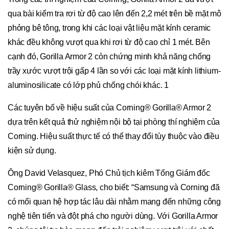
qua bài kiểm tra rơi từ độ cao lên đến 2,2 mét trên bề mặt mô
phỏng bê tông, trong khi các loại vật liệu mặt kính ceramic
khác đều không vượt qua khi rơi từ độ cao chỉ 1 mét. Bên
cạnh đó, Gorilla Armor 2 còn chứng minh khả năng chống
trầy xước vượt trội gấp 4 lần so với các loại mặt kính lithium-
aluminosilicate có lớp phủ chống chói khác. 1
Các tuyên bố về hiệu suất của Corning® Gorilla® Armor 2
dựa trên kết quả thử nghiệm nội bộ tại phòng thí nghiệm của
Corning. Hiệu suất thực tế có thể thay đổi tùy thuộc vào điều
kiện sử dụng.
Ông David Velasquez, Phó Chủ tịch kiêm Tổng Giám đốc
Corning® Gorilla® Glass, cho biết: “Samsung và Corning đã
có mối quan hệ hợp tác lâu dài nhằm mang đến những công
nghệ tiên tiến và đột phá cho người dùng. Với Gorilla Armor