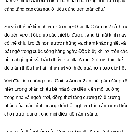
hạn về hiệu suất màn hình, đảm bảo đáp ứng nhu cầu ngày
càng tăng cao của người tiêu dùng trên toàn cầu.”
So với thế hệ tiền nhiệm, Corning® Gorilla® Armor 2 sở hữu
độ bền vượt trội, giúp các thiết bị được trang bị mặt kính này
có thể chịu lực tốt hơn trước những va chạm khắc nghiệt và
bất ngờ trong cuộc sống hàng ngày. Đặc biệt, khi rơi trên các
bề mặt gồ ghề và thách thức, Gorilla Armor 2 được thiết kế
để giảm thiểu hư hại, như nứt vỡ, hiệu quả hơn bao giờ hết.
Với đặc tính chống chói, Gorilla Armor 2 có thể giảm đáng kể
hiện tượng phản chiếu bề mặt ở cả điều kiện môi trường
trong nhà và ngoài trời, đồng thời tăng cường tỷ lệ tương
phản của màn hình, mang đến trải nghiệm hình ảnh vượt trội
cho người dùng trong mọi điều kiện ánh sáng.
Trong các thí nghiệm của Corning, Gorilla Armor 2 đã vượt