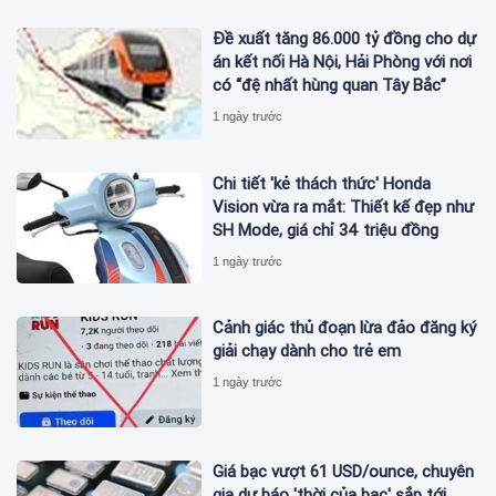
Đề xuất tăng 86.000 tỷ đồng cho dự
án kết nối Hà Nội, Hải Phòng với nơi
có “đệ nhất hùng quan Tây Bắc”
1 ngày trước
Chi tiết 'kẻ thách thức' Honda
Vision vừa ra mắt: Thiết kế đẹp như
SH Mode, giá chỉ 34 triệu đồng
1 ngày trước
Cảnh giác thủ đoạn lừa đảo đăng ký
giải chạy dành cho trẻ em
1 ngày trước
Giá bạc vượt 61 USD/ounce, chuyên
gia dự báo 'thời của bạc' sắp tới