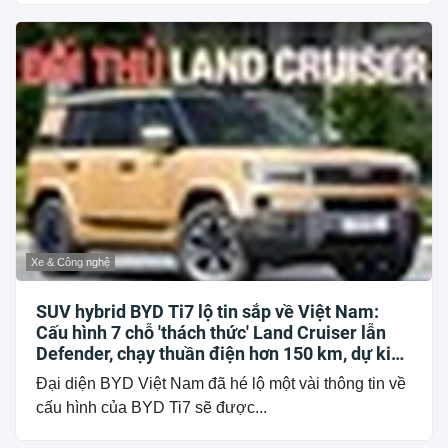
Xe & Công nghệ
SUV hybrid BYD Ti7 lộ tin sắp về Việt Nam:
Cấu hình 7 chỗ 'thách thức' Land Cruiser lẫn
Defender, chạy thuần điện hơn 150 km, dự kiến
mở bán trong quý III/2026
Đại diện BYD Việt Nam đã hé lộ một vài thông tin về
cấu hình của BYD Ti7 sẽ được...