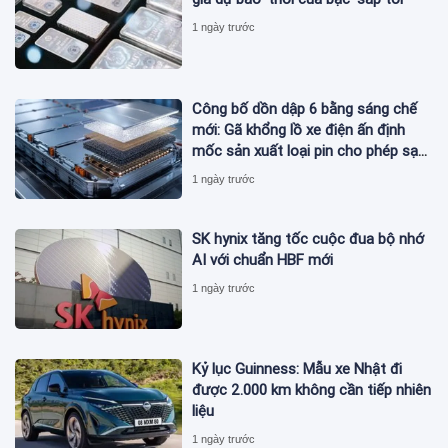
1 ngày trước
Công bố dồn dập 6 bằng sáng chế
mới: Gã khổng lồ xe điện ấn định
mốc sản xuất loại pin cho phép sạc
1 lần đi từ Hà Nội đến TP.HCM
1 ngày trước
SK hynix tăng tốc cuộc đua bộ nhớ
AI với chuẩn HBF mới
1 ngày trước
Kỷ lục Guinness: Mẫu xe Nhật đi
được 2.000 km không cần tiếp nhiên
liệu
1 ngày trước