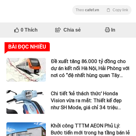
Theo
cafef.vn
Copy link
0
Thích
Chia sẻ
In
BÀI ĐỌC NHIỀU
Đề xuất tăng 86.000 tỷ đồng cho
dự án kết nối Hà Nội, Hải Phòng với
nơi có “đệ nhất hùng quan Tây
Bắc”
Chi tiết 'kẻ thách thức' Honda
Vision vừa ra mắt: Thiết kế đẹp
như SH Mode, giá chỉ 34 triệu
đồng
Khởi công TTTM AEON Phủ Lý:
Bước tiến mới trong hạ tầng bán lẻ