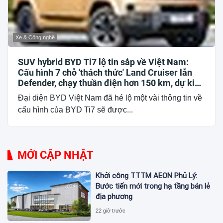
Xe & Công nghệ
SUV hybrid BYD Ti7 lộ tin sắp về Việt Nam:
Cấu hình 7 chỗ 'thách thức' Land Cruiser lẫn
Defender, chạy thuần điện hơn 150 km, dự kiến
mở bán trong quý III/2026
Đại diện BYD Việt Nam đã hé lộ một vài thông tin về
cấu hình của BYD Ti7 sẽ được...
MỚI CẬP NHẬT
Khởi công TTTM AEON Phủ Lý:
Bước tiến mới trong hạ tầng bán lẻ
địa phương
22 giờ trước