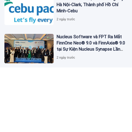
Hà Nội-Clark, Thành phố Hồ Chí
Minh-Cebu
2 ngày trước
Nucleus Software và FPT Ra Mắt
FinnOne Neo® 9.0 và FinnAxia® 9.0
tại Sự Kiện Nucleus Synapse Lần
Đầu Tiên tại Việt Nam
2 ngày trước
FAMILIARITÉ: Sự giao thoa đầy chất
thơ giữa điện ảnh và văn học
2 ngày trước
MONDEVITA MUA LẠI CỔ PHẦN CHI
PHỐI TẠI UNDERSCORE DISTRICT,
CÔNG TY MẸ CỦA MAGLIANO,