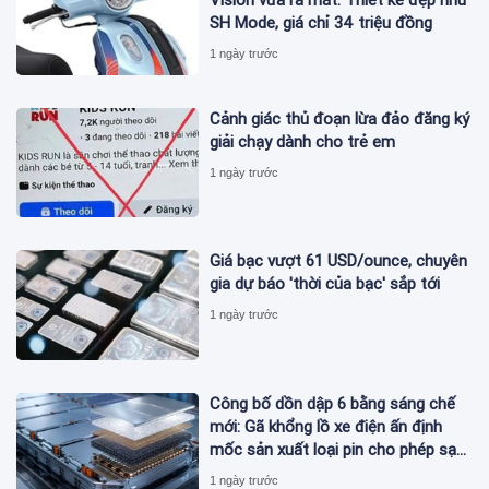
SH Mode, giá chỉ 34 triệu đồng
1 ngày trước
Cảnh giác thủ đoạn lừa đảo đăng ký
giải chạy dành cho trẻ em
1 ngày trước
Giá bạc vượt 61 USD/ounce, chuyên
gia dự báo 'thời của bạc' sắp tới
1 ngày trước
Công bố dồn dập 6 bằng sáng chế
mới: Gã khổng lồ xe điện ấn định
mốc sản xuất loại pin cho phép sạc
1 lần đi từ Hà Nội đến TP.HCM
1 ngày trước