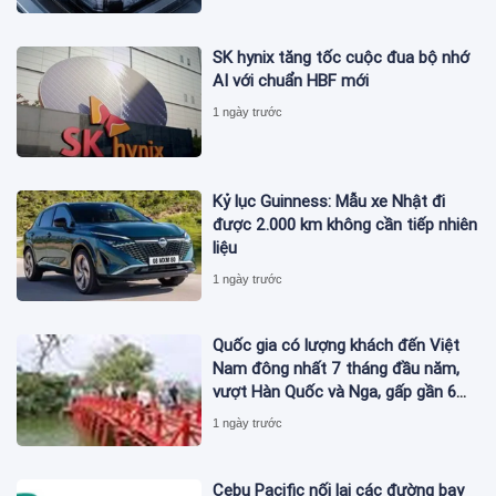
SK hynix tăng tốc cuộc đua bộ nhớ
AI với chuẩn HBF mới
1 ngày trước
Kỷ lục Guinness: Mẫu xe Nhật đi
được 2.000 km không cần tiếp nhiên
liệu
1 ngày trước
Quốc gia có lượng khách đến Việt
Nam đông nhất 7 tháng đầu năm,
vượt Hàn Quốc và Nga, gấp gần 6
lần Ấn Độ
1 ngày trước
Cebu Pacific nối lại các đường bay