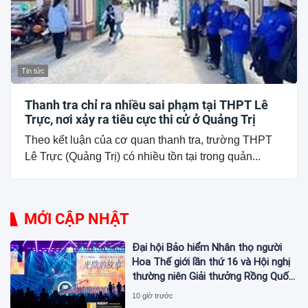
Tin tức
Thanh tra chỉ ra nhiều sai phạm tại THPT Lê
Trực, nơi xảy ra tiêu cực thi cử ở Quảng Trị
Theo kết luận của cơ quan thanh tra, trường THPT
Lê Trực (Quảng Trị) có nhiều tồn tại trong quản...
MỚI CẬP NHẬT
Đại hội Bảo hiểm Nhân thọ người
Hoa Thế giới lần thứ 16 và Hội nghị
thường niên Giải thưởng Rồng Quốc
tế (IDA) 2026 được tổ chức trọng
10 giờ trước
thể