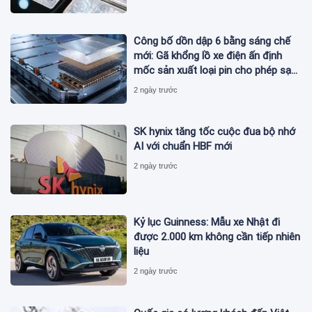
Công bố dồn dập 6 bằng sáng chế
mới: Gã khổng lồ xe điện ấn định
mốc sản xuất loại pin cho phép sạc
1 lần đi từ Hà Nội đến TP.HCM
2 ngày trước
SK hynix tăng tốc cuộc đua bộ nhớ
AI với chuẩn HBF mới
2 ngày trước
Kỷ lục Guinness: Mẫu xe Nhật đi
được 2.000 km không cần tiếp nhiên
liệu
2 ngày trước