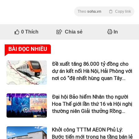
Theo
soha.vn
Copy link
0
Thích
Chia sẻ
In
BÀI ĐỌC NHIỀU
Đề xuất tăng 86.000 tỷ đồng cho
dự án kết nối Hà Nội, Hải Phòng với
nơi có “đệ nhất hùng quan Tây
Bắc”
Đại hội Bảo hiểm Nhân thọ người
Hoa Thế giới lần thứ 16 và Hội nghị
thường niên Giải thưởng Rồng
Quốc tế (IDA) 2026 được tổ chức
trọng thể
Khởi công TTTM AEON Phủ Lý:
Bước tiến mới trong hạ tầng bán lẻ