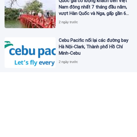
Quốc gia có lượng khách đến Việt
Nam đông nhất 7 tháng đầu năm,
vượt Hàn Quốc và Nga, gấp gần 6
lần Ấn Độ
2 ngày trước
Cebu Pacific nối lại các đường bay
Hà Nội-Clark, Thành phố Hồ Chí
Minh-Cebu
2 ngày trước
Nucleus Software và FPT Ra Mắt
FinnOne Neo® 9.0 và FinnAxia® 9.0
tại Sự Kiện Nucleus Synapse Lần
Đầu Tiên tại Việt Nam
2 ngày trước
FAMILIARITÉ: Sự giao thoa đầy chất
thơ giữa điện ảnh và văn học
2 ngày trước