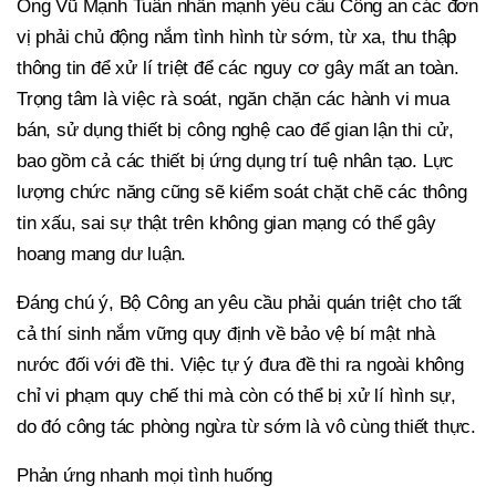
Ông Vũ Mạnh Tuân nhấn mạnh yêu cầu Công an các đơn
vị phải chủ động nắm tình hình từ sớm, từ xa, thu thập
thông tin để xử lí triệt để các nguy cơ gây mất an toàn.
Trọng tâm là việc rà soát, ngăn chặn các hành vi mua
bán, sử dụng thiết bị công nghệ cao để gian lận thi cử,
bao gồm cả các thiết bị ứng dụng trí tuệ nhân tạo. Lực
lượng chức năng cũng sẽ kiểm soát chặt chẽ các thông
tin xấu, sai sự thật trên không gian mạng có thể gây
hoang mang dư luận.
Đáng chú ý, Bộ Công an yêu cầu phải quán triệt cho tất
cả thí sinh nắm vững quy định về bảo vệ bí mật nhà
nước đối với đề thi. Việc tự ý đưa đề thi ra ngoài không
chỉ vi phạm quy chế thi mà còn có thể bị xử lí hình sự,
do đó công tác phòng ngừa từ sớm là vô cùng thiết thực.
Phản ứng nhanh mọi tình huống