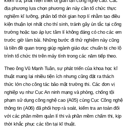
kiểm tra, phát hiện thiết bị gian lận công nghệ cao. Các
địa phương lựa chọn phương án này cần tổ chức thực
nghiệm kĩ lưỡng, phân bổ thời gian hợp lí nhằm tạo điều
kiện thuận lợi nhất cho thí sinh, tránh gây ùn tắc tại cổng
trường hoặc tạo áp lực tâm lí không đáng có cho các em
trước giờ làm bài. Những bước đi thử nghiệm này cũng
là tiền đề quan trọng giúp ngành giáo dục chuẩn bị cho lộ
trình tổ chức thi trên máy tính trong các năm tiếp theo.
Theo ông Vũ Mạnh Tuân, sự phát triển của khoa học kĩ
thuật mang lại nhiều tiện ích nhưng cũng đặt ra thách
thức lớn cho công tác bảo mật trường thi. Các đơn vị
nghiệp vụ như Cục An ninh mạng và phòng, chống tội
phạm sử dụng công nghệ cao (A05) cùng Cục Công nghệ
thông tin (A06) đã phối hợp rà soát, kiểm tra an toàn đối
với các phần mềm quản lí thi và phần mềm chấm thi, kịp
thời khắc phục các tồn tại kĩ thuật.