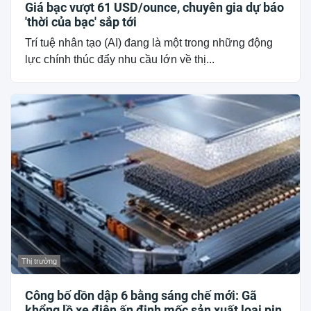
Giá bạc vượt 61 USD/ounce, chuyên gia dự báo
'thời của bạc' sắp tới
Trí tuệ nhân tạo (AI) đang là một trong những động
lực chính thúc đẩy nhu cầu lớn về thị...
Thị trường
Công bố dồn dập 6 bằng sáng chế mới: Gã
khổng lồ xe điện ấn định mốc sản xuất loại pin