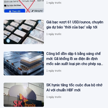
1 ngày trước
Giá bạc vượt 61 USD/ounce, chuyên
gia dự báo 'thời của bạc' sắp tới
1 ngày trước
Công bố dồn dập 6 bằng sáng chế
mới: Gã khổng lồ xe điện ấn định
mốc sản xuất loại pin cho phép sạc
1 lần đi từ Hà Nội đến TP.HCM
1 ngày trước
SK hynix tăng tốc cuộc đua bộ nhớ
AI với chuẩn HBF mới
1 ngày trước