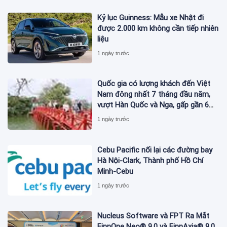
Kỷ lục Guinness: Mẫu xe Nhật đi
được 2.000 km không cần tiếp nhiên
liệu
1 ngày trước
Quốc gia có lượng khách đến Việt
Nam đông nhất 7 tháng đầu năm,
vượt Hàn Quốc và Nga, gấp gần 6
lần Ấn Độ
1 ngày trước
Cebu Pacific nối lại các đường bay
Hà Nội-Clark, Thành phố Hồ Chí
Minh-Cebu
1 ngày trước
Nucleus Software và FPT Ra Mắt
FinnOne Neo® 9.0 và FinnAxia® 9.0