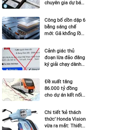
chuyên gia dự báo
'thời của bạc' sắp
tới
Công bố dồn dập 6
bằng sáng chế
mới: Gã khổng lồ
xe điện ấn định
mốc sản xuất loại
Cảnh giác thủ
pin cho phép sạc 1
đoạn lừa đảo đăng
lần đi từ Hà Nội
ký giải chạy dành
đến TP.HCM
cho trẻ em
Đề xuất tăng
86.000 tỷ đồng
cho dự án kết nối
Hà Nội, Hải Phòng
với nơi có “đệ nhất
Chi tiết 'kẻ thách
hùng quan Tây
thức' Honda Vision
Bắc”
vừa ra mắt: Thiết