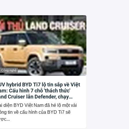
& Công nghệ
V hybrid BYD Ti7 lộ tin sắp về Việt
m: Cấu hình 7 chỗ 'thách thức'
nd Cruiser lẫn Defender, chạy
uần điện hơn 150 km, dự kiến mở
i diện BYD Việt Nam đã hé lộ một vài
n trong quý III/2026
ông tin về cấu hình của BYD Ti7 sẽ
ợc...