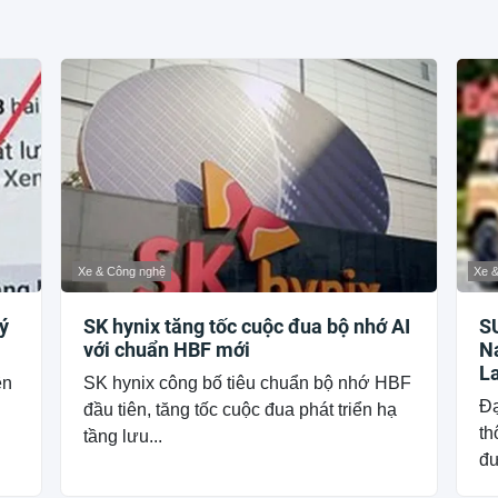
Xe & Công nghệ
Xe 
ý
SK hynix tăng tốc cuộc đua bộ nhớ AI
SU
với chuẩn HBF mới
Na
La
ên
SK hynix công bố tiêu chuẩn bộ nhớ HBF
th
Đạ
đầu tiên, tăng tốc cuộc đua phát triển hạ
bá
th
tầng lưu...
đư