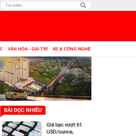
ỤC
VĂN HÓA - GẢI TRÍ
XE & CÔNG NGHỆ
BÀI ĐỌC NHIỀU
Giá bạc vượt 61
USD/ounce,