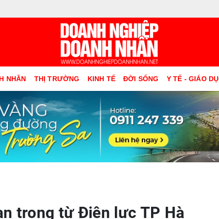
H NHÂN
THỊ TRƯỜNG
KINH TẾ
ĐỜI SỐNG
Y TẾ - GIÁO D
n trọng từ Điện lực TP Hà