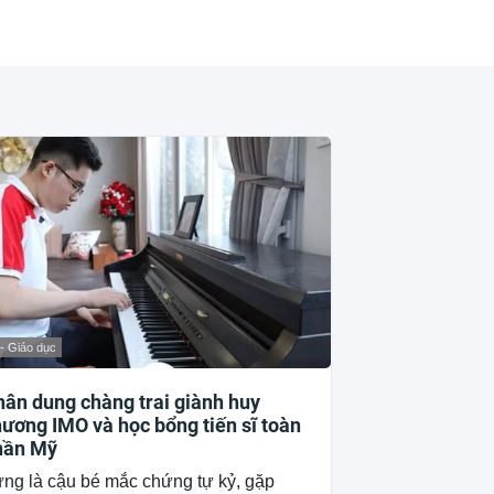
 - Giáo dục
ân dung chàng trai giành huy
ương IMO và học bổng tiến sĩ toàn
hần Mỹ
ng là cậu bé mắc chứng tự kỷ, gặp