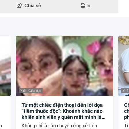
Chia sẻ
In
Y tế - Giáo dục
Y tế
Từ một chiếc điện thoại đến lời dọa
Ch
“tiêm thuốc độc”: Khoảnh khắc nào
ch
khiến sinh viên y quên mất mình là
p
ai?
Cơ
Không chỉ là câu chuyện ứng xử trên
Từ