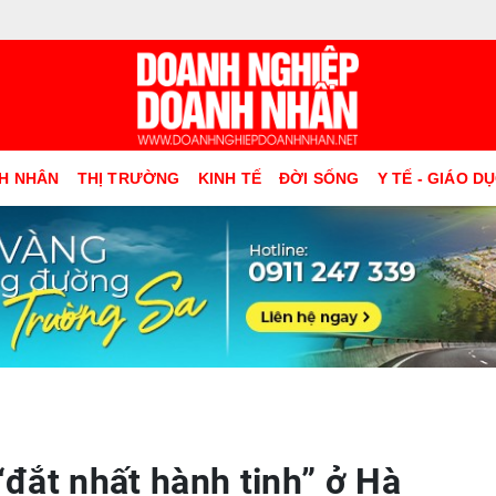
H NHÂN
THỊ TRƯỜNG
KINH TẾ
ĐỜI SỐNG
Y TẾ - GIÁO D
đắt nhất hành tinh” ở Hà