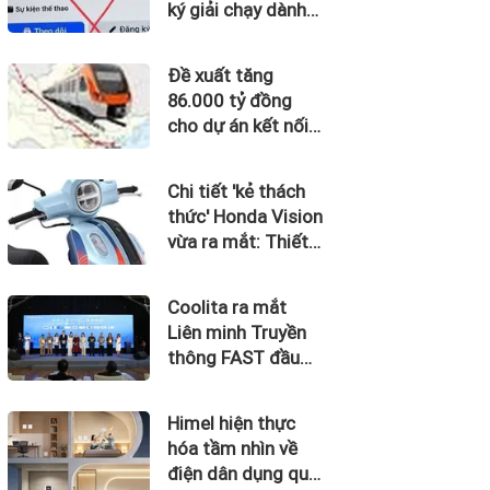
ký giải chạy dành
cho trẻ em
Đề xuất tăng
86.000 tỷ đồng
cho dự án kết nối
Hà Nội, Hải Phòng
với nơi có “đệ nhất
Chi tiết 'kẻ thách
hùng quan Tây
thức' Honda Vision
Bắc”
vừa ra mắt: Thiết
kế đẹp như SH
Mode, giá chỉ 34
Coolita ra mắt
triệu đồng
Liên minh Truyền
thông FAST đầu
tiên tại Indonesia
cùng các đài
Himel hiện thực
truyền hình hàng
hóa tầm nhìn về
đầu
điện dân dụng qua