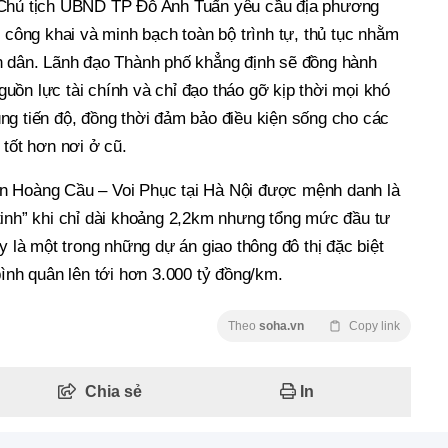
 Chủ tịch UBND TP Đỗ Anh Tuấn yêu cầu địa phương
, công khai và minh bạch toàn bộ trình tự, thủ tục nhằm
n dân. Lãnh đạo Thành phố khẳng định sẽ đồng hành
ồn lực tài chính và chỉ đạo tháo gỡ kịp thời mọi khó
ng tiến độ, đồng thời đảm bảo điều kiện sống cho các
 tốt hơn nơi ở cũ.
n Hoàng Cầu – Voi Phục tại Hà Nội được mệnh danh là
tinh” khi chỉ dài khoảng 2,2km nhưng tổng mức đầu tư
y là một trong những dự án giao thông đô thị đặc biệt
bình quân lên tới hơn 3.000 tỷ đồng/km.
Theo
soha.vn
Copy link
Chia sẻ
In