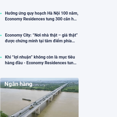
định vị lại tài sản.
Hưởng ứng quy hoạch Hà Nội 100 năm,
Economy Residences tung 300 căn hộ
cao cấp giá “cực sốc” cho chương trình
an cư
Economy City: “Nơi nhà thật – giá thật”
được chứng minh tại tâm điểm phía
đông Hà Nội
Khi “lợi nhuận” không còn là mục tiêu
hàng đầu - Economy Residences tung
300 Căn hộ An sinh vì cộng đồng “gây
sốt” thị trường phía Đông bởi giá chỉ
bằng “một nửa thị trường”
Ngân hàng