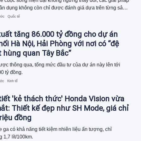
ề cuộc sống hiện đại không ngừng thay đổi, các giải pháp
ân dụng không còn chỉ được đánh giá dựa trên từng sản
iêng lẻ mà...
ước
Quốc tế
uất tăng 86.000 tỷ đồng cho dự án
nối Hà Nội, Hải Phòng với nơi có “đệ
t hùng quan Tây Bắc”
ợc thông qua, tổng mức đầu tư của dự án này lên tới
0 tỷ đồng.
ước
Kinh tế
tiết 'kẻ thách thức' Honda Vision vừa
ắt: Thiết kế đẹp như SH Mode, giá chỉ
riệu đồng
 ga có khả năng tiết kiệm nhiên liệu ấn tượng, chỉ
 1,7 lít/100km.