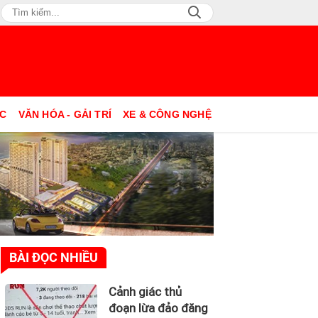
ỤC
VĂN HÓA - GẢI TRÍ
XE & CÔNG NGHỆ
BÀI ĐỌC NHIỀU
Cảnh giác thủ
đoạn lừa đảo đăng