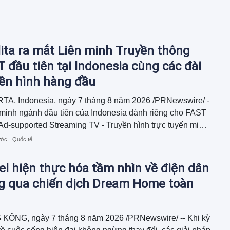
ita ra mắt Liên minh Truyền thông
 đầu tiên tại Indonesia cùng các đài
yền hình hàng đầu
TA, Indonesia, ngày 7 tháng 8 năm 2026 /PRNewswire/ -
 minh ngành đầu tiên của Indonesia dành riêng cho FAST
Ad-supported Streaming TV - Truyền hình trực tuyến miễn
 trợ quảng cáo) đã được ra mắt...
ước
Quốc tế
l hiện thực hóa tầm nhìn về điện dân
g qua chiến dịch Dream Home toàn
KÔNG, ngày 7 tháng 8 năm 2026 /PRNewswire/ -- Khi kỳ