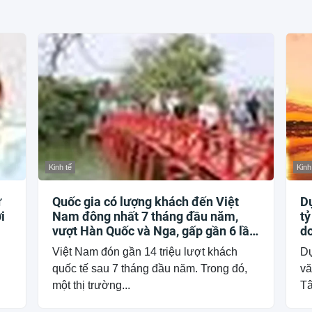
Kinh tế
Kinh
ự
Quốc gia có lượng khách đến Việt
Dự
i
Nam đông nhất 7 tháng đầu năm,
tỷ
vượt Hàn Quốc và Nga, gấp gần 6 lần
do
Ấn Độ
b
Việt Nam đón gần 14 triệu lượt khách
Dự
quốc tế sau 7 tháng đầu năm. Trong đó,
vă
một thị trường...
Tâ