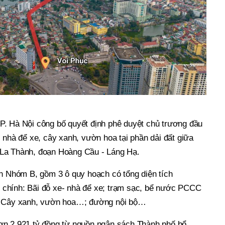
. Hà Nội công bố quyết định phê duyệt chủ trương đầu
 nhà để xe, cây xanh, vườn hoa tại phần dải đất giữa
La Thành, đoạn Hoàng Cầu - Láng Hạ.
án Nhóm B, gồm 3 ô quy hoạch có tổng diện tích
chính: Bãi đỗ xe- nhà để xe; trạm sạc, bể nước PCCC
; Cây xanh, vườn hoa…; đường nội bộ…
ơn 2.921 tỷ đồng từ nguồn ngân sách Thành phố bổ