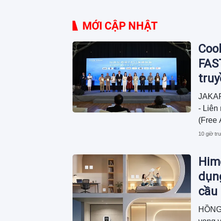
MỚI CẬP NHẬT
Cool
FAST
tru
JAKAR
- Liên
(Free 
phí hỗ
10 giờ tr
Hime
dụn
cầu
HỒNG 