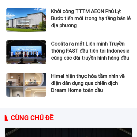
đồng
Khởi công TTTM AEON Phủ Lý:
Bước tiến mới trong hạ tầng bán lẻ
địa phương
Coolita ra mắt Liên minh Truyền
thông FAST đầu tiên tại Indonesia
cùng các đài truyền hình hàng đầu
Himel hiện thực hóa tầm nhìn về
điện dân dụng qua chiến dịch
Dream Home toàn cầu
CÙNG CHỦ ĐỀ