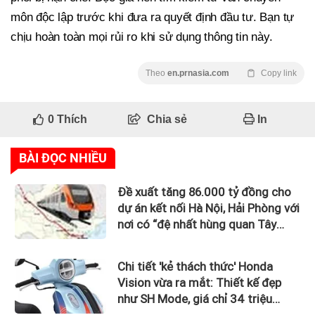
môn độc lập trước khi đưa ra quyết định đầu tư. Bạn tự
chịu hoàn toàn mọi rủi ro khi sử dụng thông tin này.
Theo
en.prnasia.com
Copy link
0
Thích
Chia sẻ
In
BÀI ĐỌC NHIỀU
Đề xuất tăng 86.000 tỷ đồng cho
dự án kết nối Hà Nội, Hải Phòng với
nơi có “đệ nhất hùng quan Tây
Bắc”
Chi tiết 'kẻ thách thức' Honda
Vision vừa ra mắt: Thiết kế đẹp
như SH Mode, giá chỉ 34 triệu