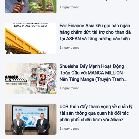
sản lượng không đủ để bán
1 ngày trước
Fair Finance Asia kêu gọi các ngân
hàng chấm dứt tài trợ cho than đá
tại ASEAN và tăng cường các biện
pháp bảo vệ xã hội
1 ngày trước
Shueisha Đẩy Mạnh Hoạt Động
Toàn Cầu với MANGA MILLION -
Nền Tảng Manga (Truyện Tranh
Nhật Bản) Hỗ Trợ 100 Ngôn Ngữ
1 ngày trước
UOB thúc đẩy tham vọng về quản lý
tài sản thông qua quan hệ đối tác
phân phối chiến lược với Allianz
Global Investors
1 ngày trước