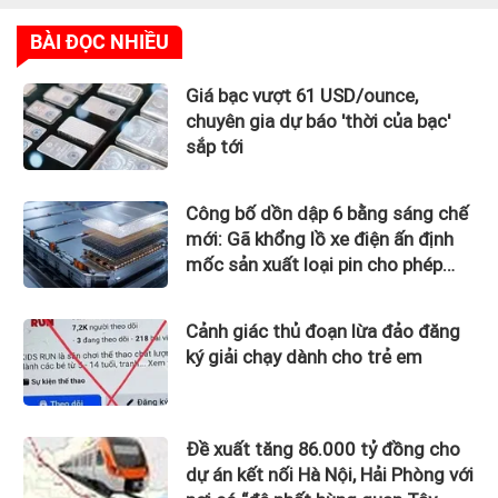
BÀI ĐỌC NHIỀU
Giá bạc vượt 61 USD/ounce,
chuyên gia dự báo 'thời của bạc'
sắp tới
Công bố dồn dập 6 bằng sáng chế
mới: Gã khổng lồ xe điện ấn định
mốc sản xuất loại pin cho phép
sạc 1 lần đi từ Hà Nội đến TP.HCM
Cảnh giác thủ đoạn lừa đảo đăng
ký giải chạy dành cho trẻ em
Đề xuất tăng 86.000 tỷ đồng cho
dự án kết nối Hà Nội, Hải Phòng với