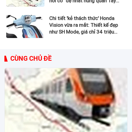
nơi có “đệ nhất hùng quan Tây
Bắc”
Chi tiết 'kẻ thách thức' Honda
Vision vừa ra mắt: Thiết kế đẹp
như SH Mode, giá chỉ 34 triệu
đồng
CÙNG CHỦ ĐỀ