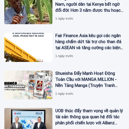
Nam, người dân tại Kenya bất ngờ
đổi đời: Hơn 3 năm được thu hoạch,
sản lượng không đủ để bán
1 ngày trước
Fair Finance Asia kêu gọi các ngân
hàng chấm dứt tài trợ cho than đá
tại ASEAN và tăng cường các biện
pháp bảo vệ xã hội
1 ngày trước
Shueisha Đẩy Mạnh Hoạt Động
Toàn Cầu với MANGA MILLION -
Nền Tảng Manga (Truyện Tranh
Nhật Bản) Hỗ Trợ 100 Ngôn Ngữ
1 ngày trước
UOB thúc đẩy tham vọng về quản lý
tài sản thông qua quan hệ đối tác
phân phối chiến lược với Allianz
Global Investors