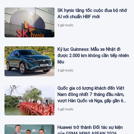
SK hynix tăng tốc cuộc đua bộ nhớ
AI với chuẩn HBF mới
3 giờ trước
Kỷ lục Guinness: Mẫu xe Nhật đi
được 2.000 km không cần tiếp nhiên
liệu
3 giờ trước
Quốc gia có lượng khách đến Việt
Nam đông nhất 7 tháng đầu năm,
vượt Hàn Quốc và Nga, gấp gần 6
lần Ấn Độ
3 giờ trước
Huawei trở thành Đối tác sự kiện
của GSMA M360 ASEAN 2026