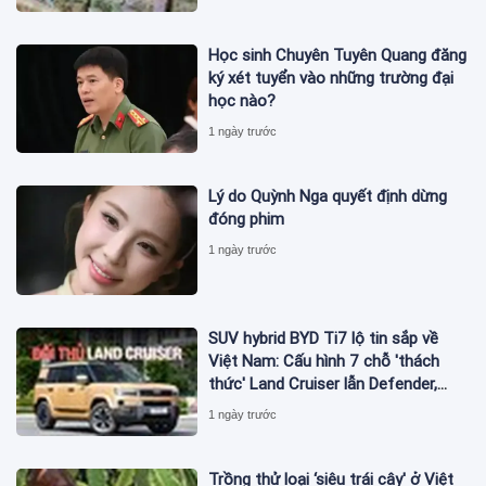
Học sinh Chuyên Tuyên Quang đăng
ký xét tuyển vào những trường đại
học nào?
1 ngày trước
Lý do Quỳnh Nga quyết định dừng
đóng phim
1 ngày trước
SUV hybrid BYD Ti7 lộ tin sắp về
Việt Nam: Cấu hình 7 chỗ 'thách
thức' Land Cruiser lẫn Defender,
chạy thuần điện hơn 150 km, dự
1 ngày trước
kiến mở bán trong quý III/2026
Trồng thử loại ‘siêu trái cây' ở Việt