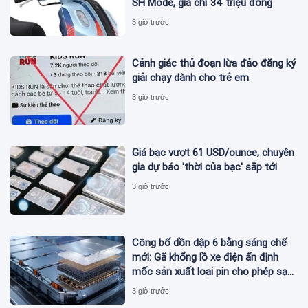
SH Mode, giá chỉ 34 triệu đồng
3 giờ trước
Cảnh giác thủ đoạn lừa đảo đăng ký
giải chạy dành cho trẻ em
3 giờ trước
Giá bạc vượt 61 USD/ounce, chuyên
gia dự báo 'thời của bạc' sắp tới
3 giờ trước
Công bố dồn dập 6 bằng sáng chế
mới: Gã khổng lồ xe điện ấn định
mốc sản xuất loại pin cho phép sạc
1 lần đi từ Hà Nội đến TP.HCM
3 giờ trước