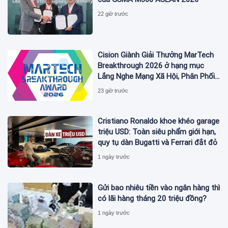
22 giờ trước
Cision Giành Giải Thưởng MarTech
Breakthrough 2026 ở hạng mục
Lắng Nghe Mạng Xã Hội, Phân Phối
Thông Cáo Báo Chí và Tối Ưu Hóa
23 giờ trước
Công Cụ Trả Lời (AEO)
Cristiano Ronaldo khoe khéo garage
triệu USD: Toàn siêu phẩm giới hạn,
quy tụ dàn Bugatti và Ferrari đắt đỏ
1 ngày trước
Gửi bao nhiêu tiền vào ngân hàng thì
có lãi hàng tháng 20 triệu đồng?
1 ngày trước