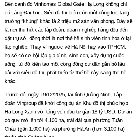
Bên cạnh đó Vinhomes Global Gate Hạ Long không chỉ
có Làng Đại học. Siêu đô thị biển còn một động lực tăng
trưởng “khủng” khác là 2 triệu m2 sàn văn phòng. Đây sẽ
là nơi thu hút các tập đoàn, doanh nghiệp hàng đều đến
đặt trụ sở, đồng thời là nơi thế hệ sinh viên tinh hoa ở lại
lập nghiệp. Thay vì ngược về Hà Nội hay vào TPHCM,
họ sẽ có cơ hội lập gia đình, sinh con, xây dựng cuộc
sống, từ đó kiến tạo một cộng đồng cư dân gắn bó lâu
dài với siêu đô thị, phát triển từ thế hệ này sang thế hệ
khác.
Trước đó, ngày 19/12/2025, tại tỉnh Quảng Ninh, Tập
đoàn Vingroup đã khởi công dự án Khu đô thị phức hợp
Hạ Long Xanh với tổng vốn đầu tư gần 18 tỷ USD. Dự án
có quy mô lên tới 4.100 ha, trải dài qua phường Tuần
Châu (gần 1.000 ha) và phường Hà An (hơn 3.100 ha)