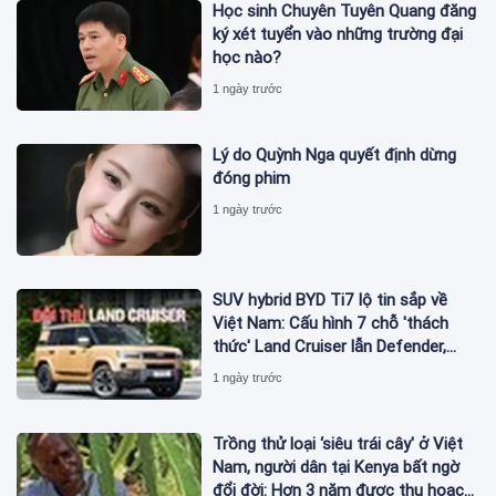
Học sinh Chuyên Tuyên Quang đăng
ký xét tuyển vào những trường đại
học nào?
1 ngày trước
Lý do Quỳnh Nga quyết định dừng
đóng phim
1 ngày trước
SUV hybrid BYD Ti7 lộ tin sắp về
Việt Nam: Cấu hình 7 chỗ 'thách
thức' Land Cruiser lẫn Defender,
chạy thuần điện hơn 150 km, dự
1 ngày trước
kiến mở bán trong quý III/2026
Trồng thử loại ‘siêu trái cây' ở Việt
Nam, người dân tại Kenya bất ngờ
đổi đời: Hơn 3 năm được thu hoạch,