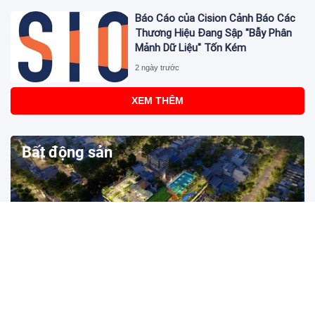
Báo Cáo của Cision Cảnh Báo Các
Thương Hiệu Đang Sập "Bẫy Phân
Mảnh Dữ Liệu" Tốn Kém
2 ngày trước
XEM THÊM
Bất động sản