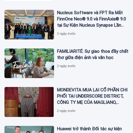
Nucleus Software và FPT Ra Mắt
FinnOne Neo® 9.0 và FinnAxia® 9.0
tại Sự Kiện Nucleus Synapse Lần
Đầu Tiên tại Việt Nam
2 ngày trước
FAMILIARITÉ: Sự giao thoa đầy chất
thơ giữa điện ảnh và văn học
2 ngày trước
MONDEVITA MUA LẠI CỔ PHẦN CHI
PHỐI TẠI UNDERSCORE DISTRICT,
CÔNG TY MẸ CỦA MAGLIANO,
ĐÁNH DẤU BƯỚC THỨ HAI TRONG
2 ngày trước
QUÁ TRÌNH XÂY DỰNG NỀN TẢNG
THƯƠNG HIỆU CAO CẤP MỚI CỦA
Ý.
Huawei trở thành Đối tác sự kiện