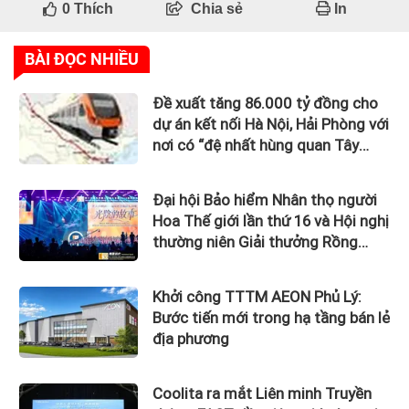
0
Thích
Chia sẻ
In
BÀI ĐỌC NHIỀU
Đề xuất tăng 86.000 tỷ đồng cho
dự án kết nối Hà Nội, Hải Phòng với
nơi có “đệ nhất hùng quan Tây
Bắc”
Đại hội Bảo hiểm Nhân thọ người
Hoa Thế giới lần thứ 16 và Hội nghị
thường niên Giải thưởng Rồng
Quốc tế (IDA) 2026 được tổ chức
trọng thể
Khởi công TTTM AEON Phủ Lý:
Bước tiến mới trong hạ tầng bán lẻ
địa phương
Coolita ra mắt Liên minh Truyền