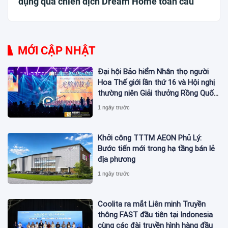
dụng qua chiến dịch Dream Home toàn cầu
MỚI CẬP NHẬT
Đại hội Bảo hiểm Nhân thọ người
Hoa Thế giới lần thứ 16 và Hội nghị
thường niên Giải thưởng Rồng Quốc
tế (IDA) 2026 được tổ chức trọng
1 ngày trước
thể
Khởi công TTTM AEON Phủ Lý:
Bước tiến mới trong hạ tầng bán lẻ
địa phương
1 ngày trước
Coolita ra mắt Liên minh Truyền
thông FAST đầu tiên tại Indonesia
cùng các đài truyền hình hàng đầu