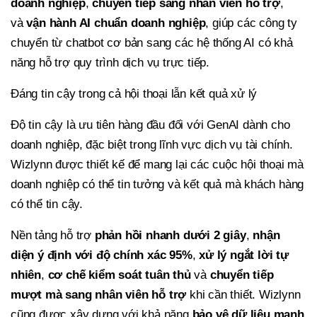
doanh nghiệp
,
chuyển tiếp sang nhân viên hỗ trợ
,
và
vận hành AI chuẩn doanh nghiệp
, giúp các công ty
chuyển từ chatbot cơ bản sang các hệ thống AI có khả
năng hỗ trợ quy trình dịch vụ trực tiếp.
Đáng tin cậy trong cả hội thoại lẫn kết quả xử lý
Độ tin cậy là ưu tiên hàng đầu đối với GenAI dành cho
doanh nghiệp, đặc biệt trong lĩnh vực dịch vụ tài chính.
Wizlynn được thiết kế để mang lại các cuộc hội thoại mà
doanh nghiệp có thể tin tưởng và kết quả mà khách hàng
có thể tin cậy.
Nền tảng hỗ trợ
phản hồi nhanh dưới 2 giây
,
nhận
diện ý định với độ chính xác 95%
,
xử lý ngắt lời tự
nhiên
,
cơ chế kiểm soát tuân thủ
và
chuyển tiếp
mượt mà sang nhân viên hỗ trợ
khi cần thiết. Wizlynn
cũng được xây dựng với khả năng
bảo vệ dữ liệu mạnh