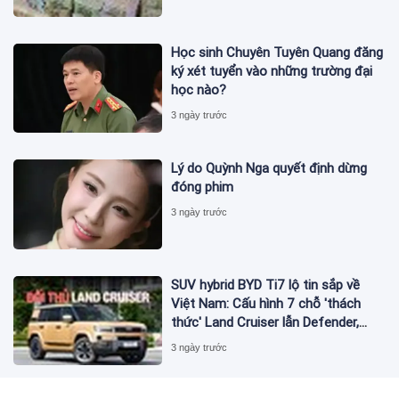
Học sinh Chuyên Tuyên Quang đăng
ký xét tuyển vào những trường đại
học nào?
3 ngày trước
Lý do Quỳnh Nga quyết định dừng
đóng phim
3 ngày trước
SUV hybrid BYD Ti7 lộ tin sắp về
Việt Nam: Cấu hình 7 chỗ 'thách
thức' Land Cruiser lẫn Defender,
chạy thuần điện hơn 150 km, dự
3 ngày trước
kiến mở bán trong quý III/2026