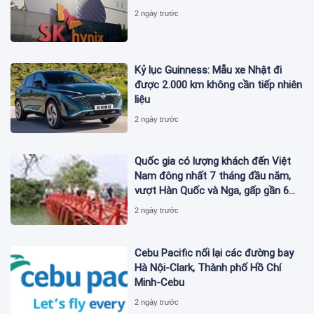
2 ngày trước
Kỷ lục Guinness: Mẫu xe Nhật đi
được 2.000 km không cần tiếp nhiên
liệu
2 ngày trước
Quốc gia có lượng khách đến Việt
Nam đông nhất 7 tháng đầu năm,
vượt Hàn Quốc và Nga, gấp gần 6
lần Ấn Độ
2 ngày trước
Cebu Pacific nối lại các đường bay
Hà Nội-Clark, Thành phố Hồ Chí
Minh-Cebu
2 ngày trước