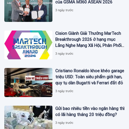
của GSMA M360 ASEAN 2026
3 ngày trước
Cision Giành Giải Thưởng MarTech
Breakthrough 2026 ở hạng mục
Lắng Nghe Mạng Xã Hội, Phân Phối
Thông Cáo Báo Chí và Tối Ưu Hóa
3 ngày trước
Công Cụ Trả Lời (AEO)
Cristiano Ronaldo khoe khéo garage
triệu USD: Toàn siêu phẩm giới hạn,
quy tụ dàn Bugatti và Ferrari đắt đỏ
3 ngày trước
Gửi bao nhiêu tiền vào ngân hàng thì
có lãi hàng tháng 20 triệu đồng?
3 ngày trước