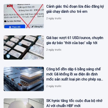
Cảnh giác thủ đoạn lừa đảo đăng ký
giải chạy dành cho trẻ em
2 ngày trước
Giá bạc vượt 61 USD/ounce, chuyên
gia dự báo 'thời của bạc' sắp tới
2 ngày trước
Công bố dồn dập 6 bằng sáng chế
mới: Gã khổng lồ xe điện ấn định
mốc sản xuất loại pin cho phép sạc
1 lần đi từ Hà Nội đến TP.HCM
2 ngày trước
SK hynix tăng tốc cuộc đua bộ nhớ
AI với chuẩn HBF mới