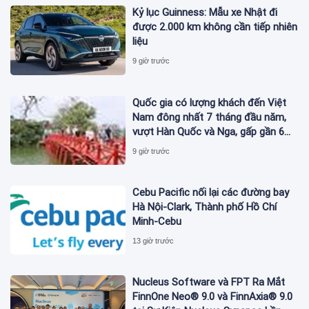
Kỷ lục Guinness: Mẫu xe Nhật đi
được 2.000 km không cần tiếp nhiên
liệu
9 giờ trước
Quốc gia có lượng khách đến Việt
Nam đông nhất 7 tháng đầu năm,
vượt Hàn Quốc và Nga, gấp gần 6
lần Ấn Độ
9 giờ trước
Cebu Pacific nối lại các đường bay
Hà Nội-Clark, Thành phố Hồ Chí
Minh-Cebu
13 giờ trước
Nucleus Software và FPT Ra Mắt
FinnOne Neo® 9.0 và FinnAxia® 9.0