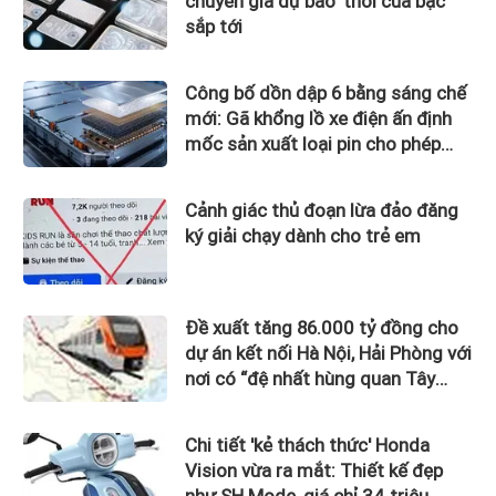
chuyên gia dự báo 'thời của bạc'
sắp tới
Công bố dồn dập 6 bằng sáng chế
mới: Gã khổng lồ xe điện ấn định
mốc sản xuất loại pin cho phép
sạc 1 lần đi từ Hà Nội đến TP.HCM
Cảnh giác thủ đoạn lừa đảo đăng
ký giải chạy dành cho trẻ em
Đề xuất tăng 86.000 tỷ đồng cho
dự án kết nối Hà Nội, Hải Phòng với
nơi có “đệ nhất hùng quan Tây
Bắc”
Chi tiết 'kẻ thách thức' Honda
Vision vừa ra mắt: Thiết kế đẹp