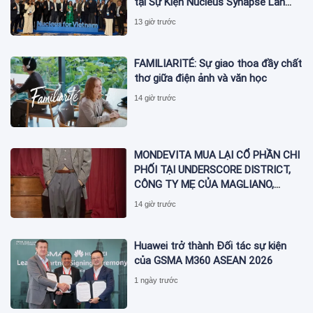
tại Sự Kiện Nucleus Synapse Lần
Đầu Tiên tại Việt Nam
13 giờ trước
FAMILIARITÉ: Sự giao thoa đầy chất
thơ giữa điện ảnh và văn học
14 giờ trước
MONDEVITA MUA LẠI CỔ PHẦN CHI
PHỐI TẠI UNDERSCORE DISTRICT,
CÔNG TY MẸ CỦA MAGLIANO,
ĐÁNH DẤU BƯỚC THỨ HAI TRONG
14 giờ trước
QUÁ TRÌNH XÂY DỰNG NỀN TẢNG
THƯƠNG HIỆU CAO CẤP MỚI CỦA
Ý.
Huawei trở thành Đối tác sự kiện
của GSMA M360 ASEAN 2026
1 ngày trước