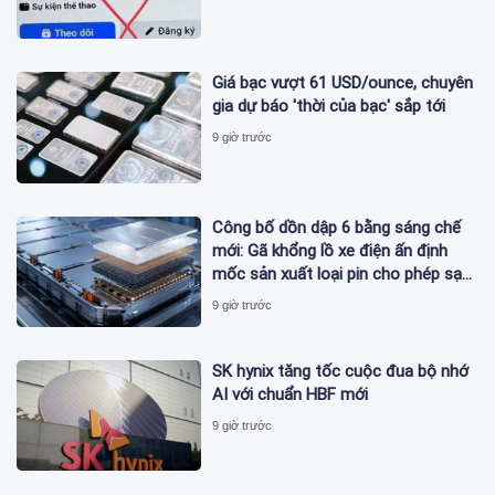
Giá bạc vượt 61 USD/ounce, chuyên
gia dự báo 'thời của bạc' sắp tới
9 giờ trước
Công bố dồn dập 6 bằng sáng chế
mới: Gã khổng lồ xe điện ấn định
mốc sản xuất loại pin cho phép sạc
1 lần đi từ Hà Nội đến TP.HCM
9 giờ trước
SK hynix tăng tốc cuộc đua bộ nhớ
AI với chuẩn HBF mới
9 giờ trước