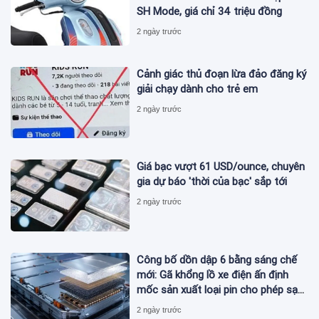
SH Mode, giá chỉ 34 triệu đồng
2 ngày trước
Cảnh giác thủ đoạn lừa đảo đăng ký
giải chạy dành cho trẻ em
2 ngày trước
Giá bạc vượt 61 USD/ounce, chuyên
gia dự báo 'thời của bạc' sắp tới
2 ngày trước
Công bố dồn dập 6 bằng sáng chế
mới: Gã khổng lồ xe điện ấn định
mốc sản xuất loại pin cho phép sạc
1 lần đi từ Hà Nội đến TP.HCM
2 ngày trước