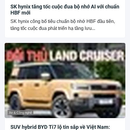
SK hynix tăng tốc cuộc đua bộ nhớ AI với chuẩn
HBF mới
SK hynix công bố tiêu chuẩn bộ nhớ HBF đầu tiên,
tăng tốc cuộc đua phát triển hạ tầng lưu...
Xe & Công nghệ
SUV hybrid BYD Ti7 lộ tin sắp về Việt Nam: