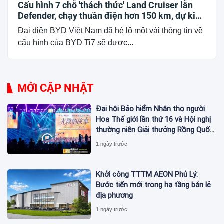
Cấu hình 7 chỗ 'thách thức' Land Cruiser lẫn
Defender, chạy thuần điện hơn 150 km, dự kiến
mở bán trong quý III/2026
Đại diện BYD Việt Nam đã hé lộ một vài thông tin về
cấu hình của BYD Ti7 sẽ được...
MỚI CẬP NHẬT
Đại hội Bảo hiểm Nhân thọ người
Hoa Thế giới lần thứ 16 và Hội nghị
thường niên Giải thưởng Rồng Quốc
tế (IDA) 2026 được tổ chức trọng
1 ngày trước
thể
Khởi công TTTM AEON Phủ Lý:
Bước tiến mới trong hạ tầng bán lẻ
địa phương
1 ngày trước