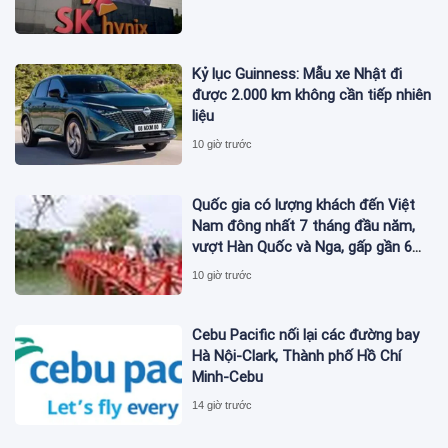
Kỷ lục Guinness: Mẫu xe Nhật đi
được 2.000 km không cần tiếp nhiên
liệu
10 giờ trước
Quốc gia có lượng khách đến Việt
Nam đông nhất 7 tháng đầu năm,
vượt Hàn Quốc và Nga, gấp gần 6
lần Ấn Độ
10 giờ trước
Cebu Pacific nối lại các đường bay
Hà Nội-Clark, Thành phố Hồ Chí
Minh-Cebu
14 giờ trước