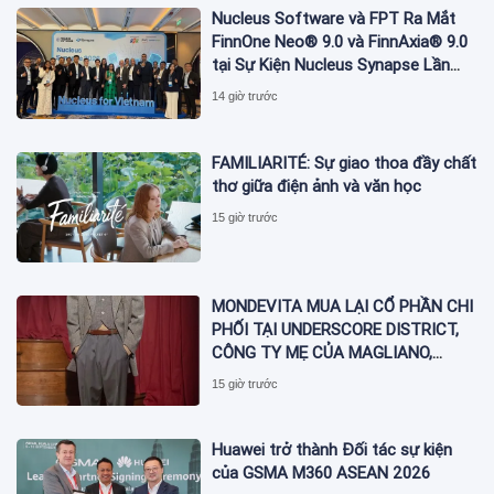
Nucleus Software và FPT Ra Mắt
FinnOne Neo® 9.0 và FinnAxia® 9.0
tại Sự Kiện Nucleus Synapse Lần
Đầu Tiên tại Việt Nam
14 giờ trước
FAMILIARITÉ: Sự giao thoa đầy chất
thơ giữa điện ảnh và văn học
15 giờ trước
MONDEVITA MUA LẠI CỔ PHẦN CHI
PHỐI TẠI UNDERSCORE DISTRICT,
CÔNG TY MẸ CỦA MAGLIANO,
ĐÁNH DẤU BƯỚC THỨ HAI TRONG
15 giờ trước
QUÁ TRÌNH XÂY DỰNG NỀN TẢNG
THƯƠNG HIỆU CAO CẤP MỚI CỦA
Ý.
Huawei trở thành Đối tác sự kiện
của GSMA M360 ASEAN 2026