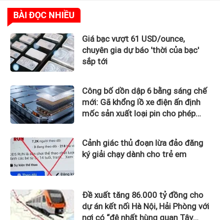
BÀI ĐỌC NHIỀU
Giá bạc vượt 61 USD/ounce,
chuyên gia dự báo 'thời của bạc'
sắp tới
Công bố dồn dập 6 bằng sáng chế
mới: Gã khổng lồ xe điện ấn định
mốc sản xuất loại pin cho phép
sạc 1 lần đi từ Hà Nội đến TP.HCM
Cảnh giác thủ đoạn lừa đảo đăng
ký giải chạy dành cho trẻ em
Đề xuất tăng 86.000 tỷ đồng cho
dự án kết nối Hà Nội, Hải Phòng với
nơi có “đệ nhất hùng quan Tây