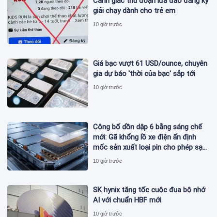
Cảnh giác thủ đoạn lừa đảo đăng ký
giải chạy dành cho trẻ em
10 giờ trước
Giá bạc vượt 61 USD/ounce, chuyên
gia dự báo 'thời của bạc' sắp tới
10 giờ trước
Công bố dồn dập 6 bằng sáng chế
mới: Gã khổng lồ xe điện ấn định
mốc sản xuất loại pin cho phép sạc
1 lần đi từ Hà Nội đến TP.HCM
10 giờ trước
SK hynix tăng tốc cuộc đua bộ nhớ
AI với chuẩn HBF mới
10 giờ trước