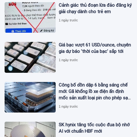
Cảnh giác thủ đoạn lừa đảo đăng ký
giải chạy dành cho trẻ em
1 ngày trước
Giá bạc vượt 61 USD/ounce, chuyên
gia dự báo 'thời của bạc' sắp tới
1 ngày trước
Công bố dồn dập 6 bằng sáng chế
mới: Gã khổng lồ xe điện ấn định
mốc sản xuất loại pin cho phép sạc
1 lần đi từ Hà Nội đến TP.HCM
1 ngày trước
SK hynix tăng tốc cuộc đua bộ nhớ
AI với chuẩn HBF mới