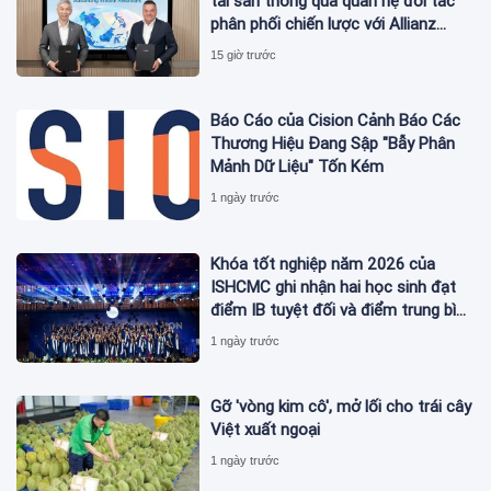
tài sản thông qua quan hệ đối tác
phân phối chiến lược với Allianz
Global Investors
15 giờ trước
Báo Cáo của Cision Cảnh Báo Các
Thương Hiệu Đang Sập "Bẫy Phân
Mảnh Dữ Liệu" Tốn Kém
1 ngày trước
Khóa tốt nghiệp năm 2026 của
ISHCMC ghi nhận hai học sinh đạt
điểm IB tuyệt đối và điểm trung bình
toàn khóa đạt 34,5
1 ngày trước
Gỡ 'vòng kim cô', mở lối cho trái cây
Việt xuất ngoại
1 ngày trước