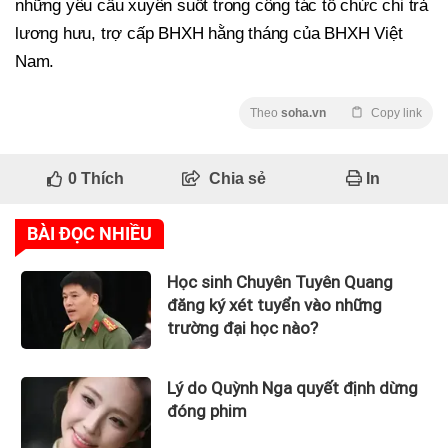
những yêu cầu xuyên suốt trong công tác tổ chức chi trả
lương hưu, trợ cấp BHXH hằng tháng của BHXH Việt
Nam.
Theo
soha.vn
Copy link
0
Thích
Chia sẻ
In
BÀI ĐỌC NHIỀU
Học sinh Chuyên Tuyên Quang
đăng ký xét tuyển vào những
trường đại học nào?
Lý do Quỳnh Nga quyết định dừng
đóng phim