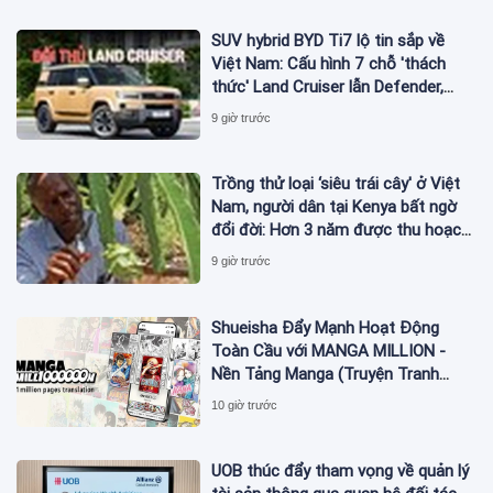
SUV hybrid BYD Ti7 lộ tin sắp về
Việt Nam: Cấu hình 7 chỗ 'thách
thức' Land Cruiser lẫn Defender,
chạy thuần điện hơn 150 km, dự
9 giờ trước
kiến mở bán trong quý III/2026
Trồng thử loại ‘siêu trái cây' ở Việt
Nam, người dân tại Kenya bất ngờ
đổi đời: Hơn 3 năm được thu hoạch,
sản lượng không đủ để bán
9 giờ trước
Shueisha Đẩy Mạnh Hoạt Động
Toàn Cầu với MANGA MILLION -
Nền Tảng Manga (Truyện Tranh
Nhật Bản) Hỗ Trợ 100 Ngôn Ngữ
10 giờ trước
UOB thúc đẩy tham vọng về quản lý