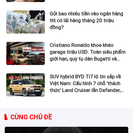
Gửi bao nhiêu tiền vào ngân hàng
thì có lãi hàng tháng 20 triệu
đồng?
Cristiano Ronaldo khoe khéo
garage triệu USD: Toàn siêu phẩm
giới hạn, quy tụ dàn Bugatti và
Ferrari đắt đỏ
SUV hybrid BYD Ti7 lộ tin sắp về
Việt Nam: Cấu hình 7 chỗ 'thách
thức' Land Cruiser lẫn Defender,
chạy thuần điện hơn 150 km, dự
kiến mở bán trong quý III/2026
CÙNG CHỦ ĐỀ