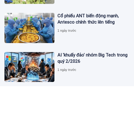
Cổ phiếu ANT biến động mạnh,
Antesco chính thức lên tiếng
1 ngày trước
AI 'khuấy đảo' nhóm Big Tech trong
quý 2/2026
1 ngày trước
Khai trương cơ sở 2 BV Phụ sản
Trung ương: Nhiều kỹ thuật chuyên
sâu sẽ được triển khai
1 ngày trước
Tập đoàn Đèo Cả nhận chuyển