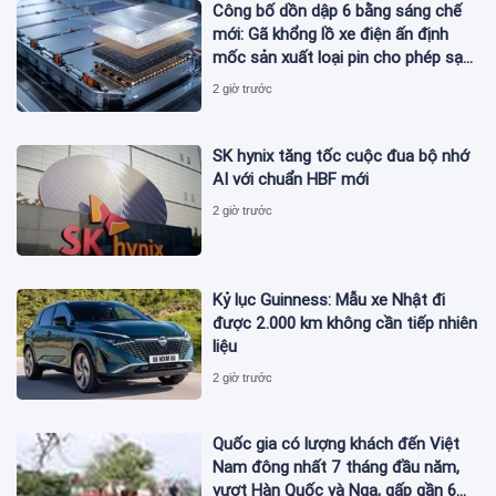
Công bố dồn dập 6 bằng sáng chế
mới: Gã khổng lồ xe điện ấn định
mốc sản xuất loại pin cho phép sạc
1 lần đi từ Hà Nội đến TP.HCM
2 giờ trước
SK hynix tăng tốc cuộc đua bộ nhớ
AI với chuẩn HBF mới
2 giờ trước
Kỷ lục Guinness: Mẫu xe Nhật đi
được 2.000 km không cần tiếp nhiên
liệu
2 giờ trước
Quốc gia có lượng khách đến Việt
Nam đông nhất 7 tháng đầu năm,
vượt Hàn Quốc và Nga, gấp gần 6