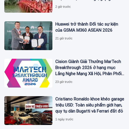
lần Ấn Độ
2 giờ trước
Huawei trở thành Đối tác sự kiện
của GSMA M360 ASEAN 2026
21 giờ trước
Cision Giành Giải Thưởng MarTech
Breakthrough 2026 ở hạng mục
Lắng Nghe Mạng Xã Hội, Phân Phối
Thông Cáo Báo Chí và Tối Ưu Hóa
23 giờ trước
Công Cụ Trả Lời (AEO)
Cristiano Ronaldo khoe khéo garage
triệu USD: Toàn siêu phẩm giới hạn,
quy tụ dàn Bugatti và Ferrari đắt đỏ
1 ngày trước