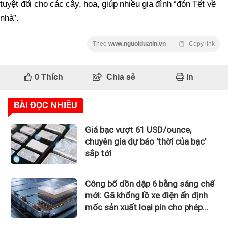
tuyệt đối cho các cây, hoa, giúp nhiều gia đình “đón Tết về
nhà”.
Theo
www.nguoiduatin.vn
Copy link
0
Thích
Chia sẻ
In
BÀI ĐỌC NHIỀU
Giá bạc vượt 61 USD/ounce,
chuyên gia dự báo 'thời của bạc'
sắp tới
Công bố dồn dập 6 bằng sáng chế
mới: Gã khổng lồ xe điện ấn định
mốc sản xuất loại pin cho phép
sạc 1 lần đi từ Hà Nội đến TP.HCM