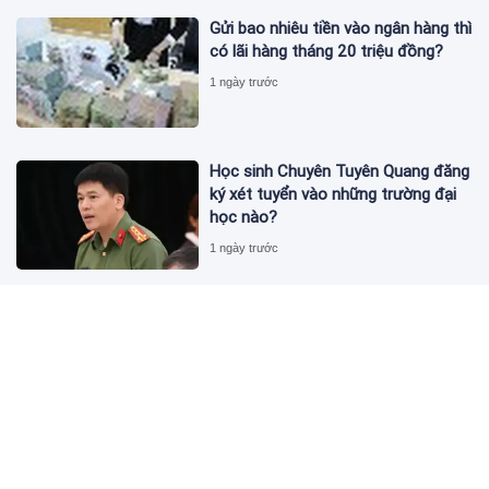
Gửi bao nhiêu tiền vào ngân hàng thì
có lãi hàng tháng 20 triệu đồng?
1 ngày trước
Học sinh Chuyên Tuyên Quang đăng
ký xét tuyển vào những trường đại
học nào?
1 ngày trước
Lý do Quỳnh Nga quyết định dừng
đóng phim
1 ngày trước
SUV hybrid BYD Ti7 lộ tin sắp về
Việt Nam: Cấu hình 7 chỗ 'thách