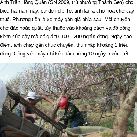
Anh Trần Hồng Quân (SN 2009, trú phường Thành Sen) cho
biết, hai năm nay, cứ đến dịp Tết anh lại ra chợ hoa chở cây
thuê. Phương tiện là xe máy gắn giá phía sau. Mỗi chuyến
chở đào hoặc quất, tùy thuộc vào khoảng cách và độ cồng
kềnh của cây mà có giá từ 100 - 200 nghìn đồng. Ngày cao
điểm, anh chạy gần chục chuyến, thu nhập khoảng 1 triệu
đồng. Công việc này chỉ kéo dài chừng 10 ngày trước Tết.