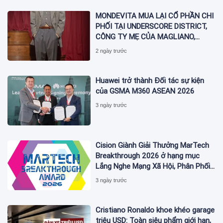
MONDEVITA MUA LẠI CỔ PHẦN CHI
PHỐI TẠI UNDERSCORE DISTRICT,
CÔNG TY MẸ CỦA MAGLIANO,
ĐÁNH DẤU BƯỚC THỨ HAI TRONG
2 ngày trước
QUÁ TRÌNH XÂY DỰNG NỀN TẢNG
THƯƠNG HIỆU CAO CẤP MỚI CỦA
Ý.
Huawei trở thành Đối tác sự kiện
của GSMA M360 ASEAN 2026
3 ngày trước
Cision Giành Giải Thưởng MarTech
Breakthrough 2026 ở hạng mục
Lắng Nghe Mạng Xã Hội, Phân Phối
Thông Cáo Báo Chí và Tối Ưu Hóa
3 ngày trước
Công Cụ Trả Lời (AEO)
Cristiano Ronaldo khoe khéo garage
triệu USD: Toàn siêu phẩm giới hạn,