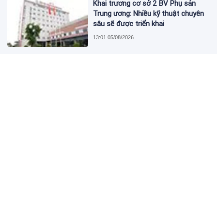
Khai trương cơ sở 2 BV Phụ sản
Trung ương: Nhiều kỹ thuật chuyên
sâu sẽ được triển khai
13:01 05/08/2026
Tập đoàn Đèo Cả nhận chuyển
nhượng 25 triệu cổ phiếu HHV
13:01 05/08/2026
Phát hiện hơn 3,4 tấn mỹ phẩm
không có phiếu công bố sản phẩm
13:01 05/08/2026
Hard Rock Cafe và Coca-Cola®
Khởi Động Cuộc Thi Âm Nhạc Hard
Rock Rising dành cho các Nghệ Sĩ