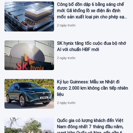
Công bố dồn dập 6 bằng sáng chế
mới: Gã khổng lồ xe điện ấn định
mốc sản xuất loại pin cho phép sạc
1 lần đi từ Hà Nội đến TP.HCM
2 ngày trước
SK hynix tăng tốc cuộc đua bộ nhớ
AI với chuẩn HBF mới
2 ngày trước
Kỷ lục Guinness: Mẫu xe Nhật đi
được 2.000 km không cần tiếp nhiên
liệu
2 ngày trước
Quốc gia có lượng khách đến Việt
Nam đông nhất 7 tháng đầu năm,