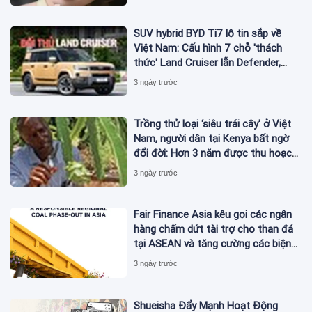
SUV hybrid BYD Ti7 lộ tin sắp về
Việt Nam: Cấu hình 7 chỗ 'thách
thức' Land Cruiser lẫn Defender,
chạy thuần điện hơn 150 km, dự
3 ngày trước
kiến mở bán trong quý III/2026
Trồng thử loại ‘siêu trái cây' ở Việt
Nam, người dân tại Kenya bất ngờ
đổi đời: Hơn 3 năm được thu hoạch,
sản lượng không đủ để bán
3 ngày trước
Fair Finance Asia kêu gọi các ngân
hàng chấm dứt tài trợ cho than đá
tại ASEAN và tăng cường các biện
pháp bảo vệ xã hội
3 ngày trước
Shueisha Đẩy Mạnh Hoạt Động