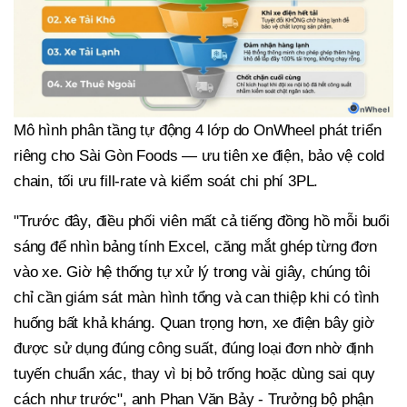
Mô hình phân tầng tự động 4 lớp do OnWheel phát triển
riêng cho Sài Gòn Foods — ưu tiên xe điện, bảo vệ cold
chain, tối ưu fill-rate và kiểm soát chi phí 3PL.
"Trước đây, điều phối viên mất cả tiếng đồng hồ mỗi buổi
sáng để nhìn bảng tính Excel, căng mắt ghép từng đơn
vào xe. Giờ hệ thống tự xử lý trong vài giây, chúng tôi
chỉ cần giám sát màn hình tổng và can thiệp khi có tình
huống bất khả kháng. Quan trọng hơn, xe điện bây giờ
được sử dụng đúng công suất, đúng loại đơn nhờ định
tuyến chuẩn xác, thay vì bị bỏ trống hoặc dùng sai quy
cách như trước", anh Phan Văn Bảy - Trưởng bộ phận