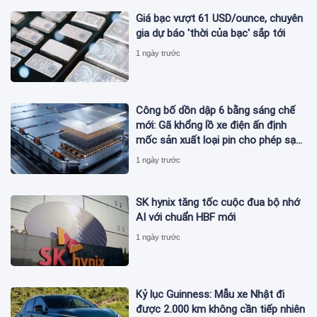
Giá bạc vượt 61 USD/ounce, chuyên
gia dự báo 'thời của bạc' sắp tới
1 ngày trước
Công bố dồn dập 6 bằng sáng chế
mới: Gã khổng lồ xe điện ấn định
mốc sản xuất loại pin cho phép sạc
1 lần đi từ Hà Nội đến TP.HCM
1 ngày trước
SK hynix tăng tốc cuộc đua bộ nhớ
AI với chuẩn HBF mới
1 ngày trước
Kỷ lục Guinness: Mẫu xe Nhật đi
được 2.000 km không cần tiếp nhiên