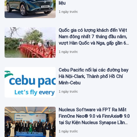
liệu
1 ngày trước
Quốc gia có lượng khách đến Việt
Nam đông nhất 7 tháng đầu năm,
vượt Hàn Quốc và Nga, gấp gần 6
lần Ấn Độ
1 ngày trước
Cebu Pacific nối lại các đường bay
Hà Nội-Clark, Thành phố Hồ Chí
Minh-Cebu
1 ngày trước
Nucleus Software và FPT Ra Mắt
FinnOne Neo® 9.0 và FinnAxia® 9.0
tại Sự Kiện Nucleus Synapse Lần
Đầu Tiên tại Việt Nam
1 ngày trước