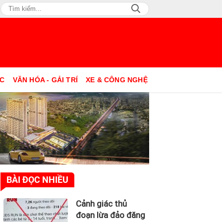
ỤC
VĂN HÓA - GẢI TRÍ
XE & CÔNG NGHỆ
BÀI ĐỌC NHIỀU
Cảnh giác thủ
đoạn lừa đảo đăng