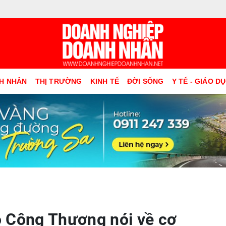
H NHÂN
THỊ TRƯỜNG
KINH TẾ
ĐỜI SỐNG
Y TẾ - GIÁO D
 Công Thương nói về cơ