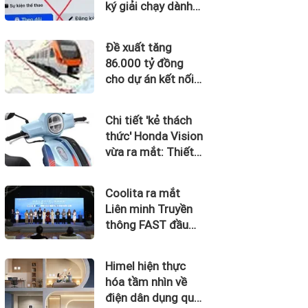
ký giải chạy dành
cho trẻ em
Đề xuất tăng
86.000 tỷ đồng
cho dự án kết nối
Hà Nội, Hải Phòng
với nơi có “đệ nhất
Chi tiết 'kẻ thách
hùng quan Tây
thức' Honda Vision
Bắc”
vừa ra mắt: Thiết
kế đẹp như SH
Mode, giá chỉ 34
Coolita ra mắt
triệu đồng
Liên minh Truyền
thông FAST đầu
tiên tại Indonesia
cùng các đài
Himel hiện thực
truyền hình hàng
hóa tầm nhìn về
đầu
điện dân dụng qua