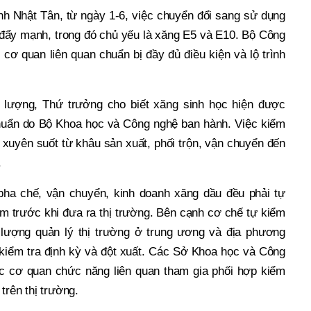
h Nhật Tân, từ ngày 1-6, việc chuyển đổi sang sử dụng
 đẩy mạnh, trong đó chủ yếu là xăng E5 và E10. Bộ Công
cơ quan liên quan chuẩn bị đầy đủ điều kiện và lộ trình
 lượng, Thứ trưởng cho biết xăng sinh học hiện được
chuẩn do Bộ Khoa học và Công nghệ ban hành. Việc kiểm
 xuyên suốt từ khâu sản xuất, phối trộn, vận chuyển đến
.
 pha chế, vận chuyển, kinh doanh xăng dầu đều phải tự
m trước khi đưa ra thị trường. Bên cạnh cơ chế tự kiểm
 lượng quản lý thị trường ở trung ương và địa phương
kiểm tra định kỳ và đột xuất. Các Sở Khoa học và Công
 cơ quan chức năng liên quan tham gia phối hợp kiểm
trên thị trường.