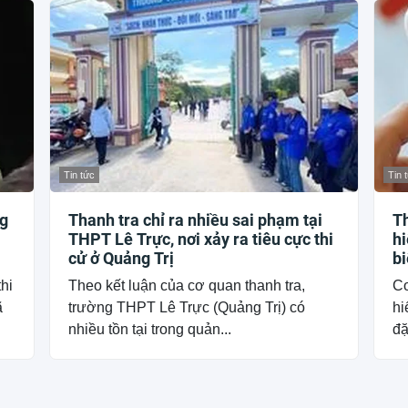
Tin tức
Tin 
g
Thanh tra chỉ ra nhiều sai phạm tại
Th
THPT Lê Trực, nơi xảy ra tiêu cực thi
hi
cử ở Quảng Trị
bi
thi
Theo kết luận của cơ quan thanh tra,
Cơ
ã
trường THPT Lê Trực (Quảng Trị) có
hi
nhiều tồn tại trong quản...
đặ