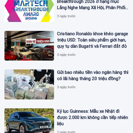
Breakthrough 2026 ở hạng mục
Lắng Nghe Mạng Xã Hội, Phân Phối
Thông Cáo Báo Chí và Tối Ưu Hóa
3 ngày trước
Công Cụ Trả Lời (AEO)
Cristiano Ronaldo khoe khéo garage
triệu USD: Toàn siêu phẩm giới hạn,
quy tụ dàn Bugatti và Ferrari đắt đỏ
3 ngày trước
Gửi bao nhiêu tiền vào ngân hàng thì
có lãi hàng tháng 20 triệu đồng?
3 ngày trước
Kỷ lục Guinness: Mẫu xe Nhật đi
được 2.000 km không cần tiếp nhiên
liệu
2 ngày trước