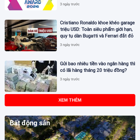
Thông Cáo Báo Chí và Tối Ưu Hóa
3 ngày trước
Công Cụ Trả Lời (AEO)
Cristiano Ronaldo khoe khéo garage
triệu USD: Toàn siêu phẩm giới hạn,
quy tụ dàn Bugatti và Ferrari đắt đỏ
3 ngày trước
Gửi bao nhiêu tiền vào ngân hàng thì
có lãi hàng tháng 20 triệu đồng?
3 ngày trước
XEM THÊM
Bất động sản