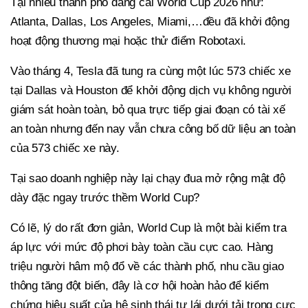
Tại nhiều thành phố đăng cai World Cup 2026 như:
Atlanta, Dallas, Los Angeles, Miami,…đều đã khởi động
hoạt động thương mại hoặc thử điểm Robotaxi.
Vào tháng 4, Tesla đã tung ra cùng một lúc 573 chiếc xe
tại Dallas và Houston để khởi động dịch vụ không người
giám sát hoàn toàn, bỏ qua trực tiếp giai đoạn có tài xế
an toàn nhưng đến nay vẫn chưa công bố dữ liệu an toàn
của 573 chiếc xe này.
Tại sao doanh nghiệp này lại chạy đua mở rộng mật độ
dày đặc ngay trước thềm World Cup?
Có lẽ, lý do rất đơn giản, World Cup là một bài kiểm tra
áp lực với mức độ phơi bày toàn cầu cực cao. Hàng
triệu người hâm mộ đổ về các thành phố, nhu cầu giao
thông tăng đột biến, đây là cơ hội hoàn hảo để kiểm
chứng hiệu suất của hệ sinh thái tự lái dưới tải trọng cực