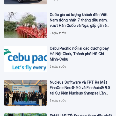
Quốc gia có lượng khách đến Việt
Nam đông nhất 7 tháng đầu năm,
vượt Hàn Quốc và Nga, gấp gần 6
lần Ấn Độ
2 ngày trước
Cebu Pacific nối lại các đường bay
Hà Nội-Clark, Thành phố Hồ Chí
Minh-Cebu
2 ngày trước
Nucleus Software và FPT Ra Mắt
FinnOne Neo® 9.0 và FinnAxia® 9.0
tại Sự Kiện Nucleus Synapse Lần
Đầu Tiên tại Việt Nam
2 ngày trước
FAMILIARITÉ: Sự giao thoa đầy chất