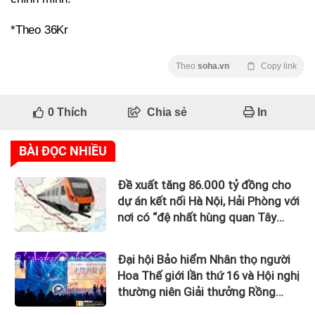
*Theo 36Kr
Theo
soha.vn
Copy link
0
Thích
Chia sẻ
In
BÀI ĐỌC NHIỀU
Đề xuất tăng 86.000 tỷ đồng cho
dự án kết nối Hà Nội, Hải Phòng với
nơi có “đệ nhất hùng quan Tây
Bắc”
Đại hội Bảo hiểm Nhân thọ người
Hoa Thế giới lần thứ 16 và Hội nghị
thường niên Giải thưởng Rồng
Quốc tế (IDA) 2026 được tổ chức