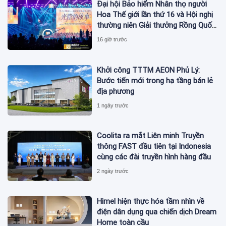
Đại hội Bảo hiểm Nhân thọ người
Hoa Thế giới lần thứ 16 và Hội nghị
thường niên Giải thưởng Rồng Quốc
tế (IDA) 2026 được tổ chức trọng
16 giờ trước
thể
Khởi công TTTM AEON Phủ Lý:
Bước tiến mới trong hạ tầng bán lẻ
địa phương
1 ngày trước
Coolita ra mắt Liên minh Truyền
thông FAST đầu tiên tại Indonesia
cùng các đài truyền hình hàng đầu
2 ngày trước
Himel hiện thực hóa tầm nhìn về
điện dân dụng qua chiến dịch Dream
Home toàn cầu