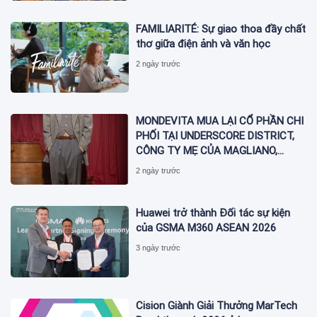
FAMILIARITÉ: Sự giao thoa đầy chất
thơ giữa điện ảnh và văn học
2 ngày trước
MONDEVITA MUA LẠI CỔ PHẦN CHI
PHỐI TẠI UNDERSCORE DISTRICT,
CÔNG TY MẸ CỦA MAGLIANO,
ĐÁNH DẤU BƯỚC THỨ HAI TRONG
2 ngày trước
QUÁ TRÌNH XÂY DỰNG NỀN TẢNG
THƯƠNG HIỆU CAO CẤP MỚI CỦA
Ý.
Huawei trở thành Đối tác sự kiện
của GSMA M360 ASEAN 2026
3 ngày trước
Cision Giành Giải Thưởng MarTech