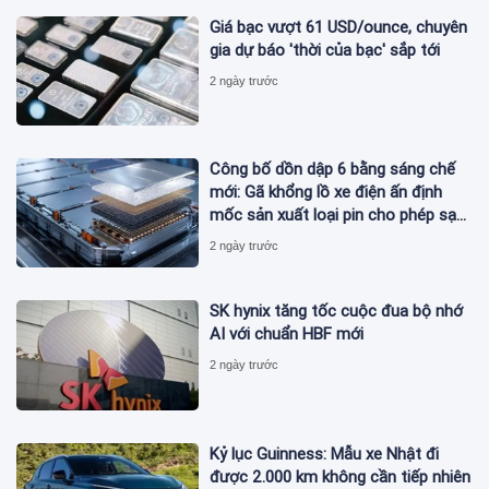
Giá bạc vượt 61 USD/ounce, chuyên
gia dự báo 'thời của bạc' sắp tới
2 ngày trước
Công bố dồn dập 6 bằng sáng chế
mới: Gã khổng lồ xe điện ấn định
mốc sản xuất loại pin cho phép sạc
1 lần đi từ Hà Nội đến TP.HCM
2 ngày trước
SK hynix tăng tốc cuộc đua bộ nhớ
AI với chuẩn HBF mới
2 ngày trước
Kỷ lục Guinness: Mẫu xe Nhật đi
được 2.000 km không cần tiếp nhiên