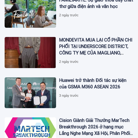
thơ giữa điện ảnh và văn học
2 ngày trước
MONDEVITA MUA LẠI CỔ PHẦN CHI
PHỐI TẠI UNDERSCORE DISTRICT,
CÔNG TY MẸ CỦA MAGLIANO,
ĐÁNH DẤU BƯỚC THỨ HAI TRONG
2 ngày trước
QUÁ TRÌNH XÂY DỰNG NỀN TẢNG
THƯƠNG HIỆU CAO CẤP MỚI CỦA
Ý.
Huawei trở thành Đối tác sự kiện
của GSMA M360 ASEAN 2026
3 ngày trước
Cision Giành Giải Thưởng MarTech
Breakthrough 2026 ở hạng mục
Lắng Nghe Mạng Xã Hội, Phân Phối