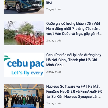
liệu
2 ngày trước
Quốc gia có lượng khách đến Việt
Nam đông nhất 7 tháng đầu năm,
vượt Hàn Quốc và Nga, gấp gần 6
lần Ấn Độ
2 ngày trước
Cebu Pacific nối lại các đường bay
Hà Nội-Clark, Thành phố Hồ Chí
Minh-Cebu
2 ngày trước
Nucleus Software và FPT Ra Mắt
FinnOne Neo® 9.0 và FinnAxia® 9.0
tại Sự Kiện Nucleus Synapse Lần
Đầu Tiên tại Việt Nam
2 ngày trước