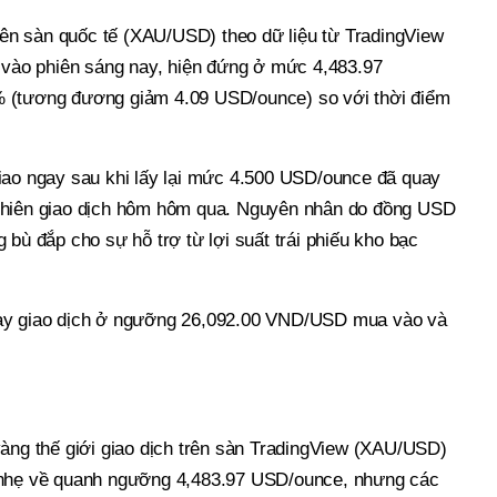
trên sàn quốc tế (XAU/USD) theo dữ liệu từ TradingView
ẹ vào phiên sáng nay, hiện đứng ở mức 4,483.97
 (tương đương giảm 4.09 USD/ounce) so với thời điểm
iao ngay sau khi lấy lại mức 4.500 USD/ounce đã quay
phiên giao dịch hôm hôm qua. Nguyên nhân do đồng USD
 bù đắp cho sự hỗ trợ từ lợi suất trái phiếu kho bạc
ay giao dịch ở ngưỡng 26,092.00 VND/USD mua vào và
vàng thế giới giao dịch trên sàn TradingView (XAU/USD)
 nhẹ về quanh ngưỡng 4,483.97 USD/ounce, nhưng các