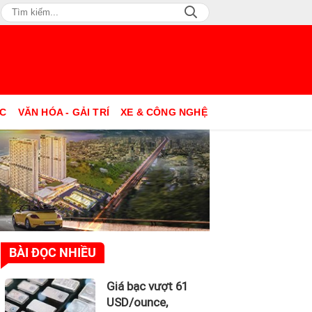
ỤC
VĂN HÓA - GẢI TRÍ
XE & CÔNG NGHỆ
BÀI ĐỌC NHIỀU
Giá bạc vượt 61
USD/ounce,