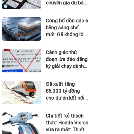
chuyên gia dự báo
'thời của bạc' sắp
tới
Công bố dồn dập 6
bằng sáng chế
mới: Gã khổng lồ
xe điện ấn định
mốc sản xuất loại
Cảnh giác thủ
pin cho phép sạc 1
đoạn lừa đảo đăng
lần đi từ Hà Nội
ký giải chạy dành
đến TP.HCM
cho trẻ em
Đề xuất tăng
86.000 tỷ đồng
cho dự án kết nối
Hà Nội, Hải Phòng
với nơi có “đệ nhất
Chi tiết 'kẻ thách
hùng quan Tây
thức' Honda Vision
Bắc”
vừa ra mắt: Thiết