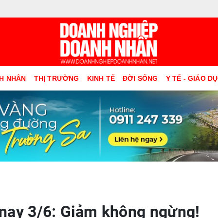
H NHÂN
THỊ TRƯỜNG
KINH TẾ
ĐỜI SỐNG
Y TẾ - GIÁO D
nay 3/6: Giảm không ngừng!