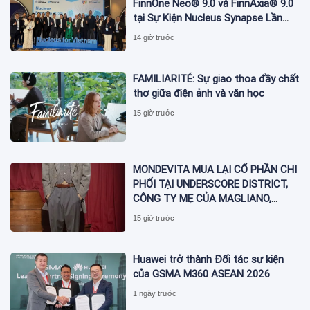
FinnOne Neo® 9.0 và FinnAxia® 9.0
tại Sự Kiện Nucleus Synapse Lần
Đầu Tiên tại Việt Nam
14 giờ trước
FAMILIARITÉ: Sự giao thoa đầy chất
thơ giữa điện ảnh và văn học
15 giờ trước
MONDEVITA MUA LẠI CỔ PHẦN CHI
PHỐI TẠI UNDERSCORE DISTRICT,
CÔNG TY MẸ CỦA MAGLIANO,
ĐÁNH DẤU BƯỚC THỨ HAI TRONG
15 giờ trước
QUÁ TRÌNH XÂY DỰNG NỀN TẢNG
THƯƠNG HIỆU CAO CẤP MỚI CỦA
Ý.
Huawei trở thành Đối tác sự kiện
của GSMA M360 ASEAN 2026
1 ngày trước