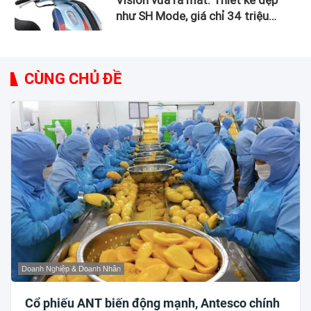
Vision vừa ra mắt: Thiết kế đẹp
như SH Mode, giá chỉ 34 triệu
đồng
CÙNG CHỦ ĐỀ
Doanh Nghiệp & Doanh Nhân
Cổ phiếu ANT biến động mạnh, Antesco chính