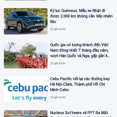
Kỷ lục Guinness: Mẫu xe Nhật đi
được 2.000 km không cần tiếp nhiên
liệu
10 giờ trước
Quốc gia có lượng khách đến Việt
Nam đông nhất 7 tháng đầu năm,
vượt Hàn Quốc và Nga, gấp gần 6
lần Ấn Độ
10 giờ trước
Cebu Pacific nối lại các đường bay
Hà Nội-Clark, Thành phố Hồ Chí
Minh-Cebu
14 giờ trước
Nucleus Software và FPT Ra Mắt