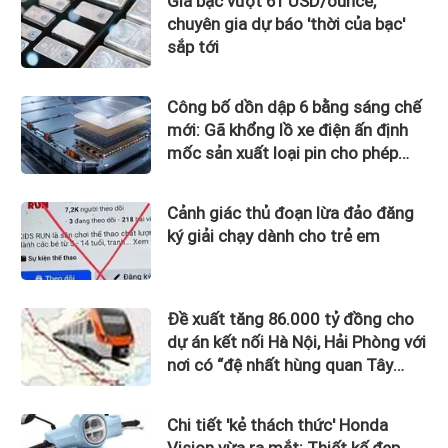
Giá bạc vượt 61 USD/ounce,
chuyên gia dự báo 'thời của bạc'
sắp tới
Công bố dồn dập 6 bằng sáng chế
mới: Gã khổng lồ xe điện ấn định
mốc sản xuất loại pin cho phép
sạc 1 lần đi từ Hà Nội đến TP.HCM
Cảnh giác thủ đoạn lừa đảo đăng
ký giải chạy dành cho trẻ em
Đề xuất tăng 86.000 tỷ đồng cho
dự án kết nối Hà Nội, Hải Phòng với
nơi có “đệ nhất hùng quan Tây
Bắc”
Chi tiết 'kẻ thách thức' Honda