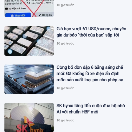
10 giờ trước
Giá bạc vượt 61 USD/ounce, chuyên
gia dự báo 'thời của bạc' sắp tới
10 giờ trước
Công bố dồn dập 6 bằng sáng chế
mới: Gã khổng lồ xe điện ấn định
mốc sản xuất loại pin cho phép sạc
1 lần đi từ Hà Nội đến TP.HCM
10 giờ trước
SK hynix tăng tốc cuộc đua bộ nhớ
AI với chuẩn HBF mới
10 giờ trước