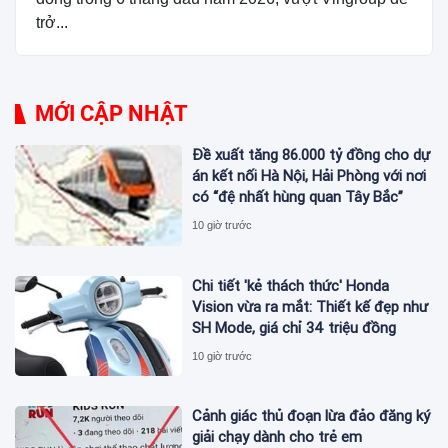
trở...
MỚI CẬP NHẬT
Đề xuất tăng 86.000 tỷ đồng cho dự
án kết nối Hà Nội, Hải Phòng với nơi
có “đệ nhất hùng quan Tây Bắc”
10 giờ trước
Chi tiết 'kẻ thách thức' Honda
Vision vừa ra mắt: Thiết kế đẹp như
SH Mode, giá chỉ 34 triệu đồng
10 giờ trước
Cảnh giác thủ đoạn lừa đảo đăng ký
giải chạy dành cho trẻ em