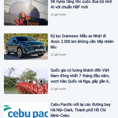
SK hynix tăng tốc cuộc đua bộ nhớ
AI với chuẩn HBF mới
12 giờ trước
Kỷ lục Guinness: Mẫu xe Nhật đi
được 2.000 km không cần tiếp nhiên
liệu
12 giờ trước
Quốc gia có lượng khách đến Việt
Nam đông nhất 7 tháng đầu năm,
vượt Hàn Quốc và Nga, gấp gần 6
lần Ấn Độ
12 giờ trước
Cebu Pacific nối lại các đường bay
Hà Nội-Clark, Thành phố Hồ Chí
Minh-Cebu