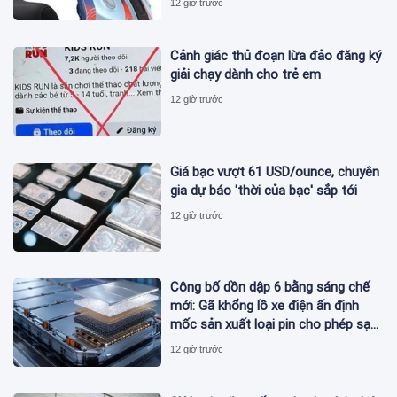
12 giờ trước
Cảnh giác thủ đoạn lừa đảo đăng ký
giải chạy dành cho trẻ em
12 giờ trước
Giá bạc vượt 61 USD/ounce, chuyên
gia dự báo 'thời của bạc' sắp tới
12 giờ trước
Công bố dồn dập 6 bằng sáng chế
mới: Gã khổng lồ xe điện ấn định
mốc sản xuất loại pin cho phép sạc
1 lần đi từ Hà Nội đến TP.HCM
12 giờ trước