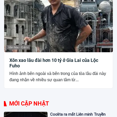
Văn hóa - Gải trí
Xôn xao lâu đài hơn 10 tỷ ở Gia Lai của Lộc
Fuho
Hình ảnh bên ngoài và bên trong của tòa lâu đài này
đang nhận về nhiều sự quan tâm từ...
MỚI CẬP NHẬT
Coolita ra mắt Liên minh Truyền