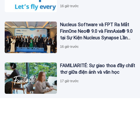
16 giờ trước
Nucleus Software và FPT Ra Mắt
FinnOne Neo® 9.0 và FinnAxia® 9.0
tại Sự Kiện Nucleus Synapse Lần
Đầu Tiên tại Việt Nam
16 giờ trước
FAMILIARITÉ: Sự giao thoa đầy chất
thơ giữa điện ảnh và văn học
17 giờ trước
MONDEVITA MUA LẠI CỔ PHẦN CHI
PHỐI TẠI UNDERSCORE DISTRICT,
CÔNG TY MẸ CỦA MAGLIANO,
ĐÁNH DẤU BƯỚC THỨ HAI TRONG
17 giờ trước
QUÁ TRÌNH XÂY DỰNG NỀN TẢNG
THƯƠNG HIỆU CAO CẤP MỚI CỦA