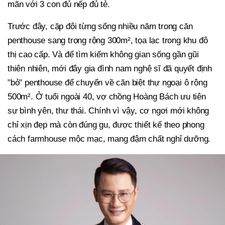
mãn với 3 con đủ nếp đủ tẻ.
Trước đây, cặp đôi từng sống nhiều năm trong căn
penthouse sang trọng rộng 300m², tọa lạc trong khu đô
thị cao cấp. Và để tìm kiếm không gian sống gần gũi
thiên nhiên, mới đây gia đình nam nghệ sĩ đã quyết định
"bỏ" penthouse để chuyển về căn biệt thự ngoại ô rộng
500m². Ở tuổi ngoài 40, vợ chồng Hoàng Bách ưu tiên
sự bình yên, thư thái. Chính vì vậy, cơ ngơi mới không
chỉ xịn đẹp mà còn đúng gu, được thiết kế theo phong
cách farmhouse mộc mạc, mang đậm chất nghỉ dưỡng.