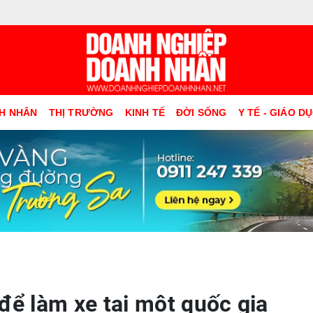
H NHÂN
THỊ TRƯỜNG
KINH TẾ
ĐỜI SỐNG
Y TẾ - GIÁO D
để làm xe tại một quốc gia