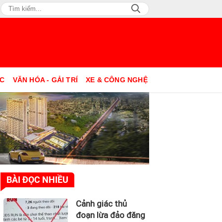
ỤC
VĂN HÓA - GẢI TRÍ
XE & CÔNG NGHỆ
BÀI ĐỌC NHIỀU
Cảnh giác thủ
đoạn lừa đảo đăng