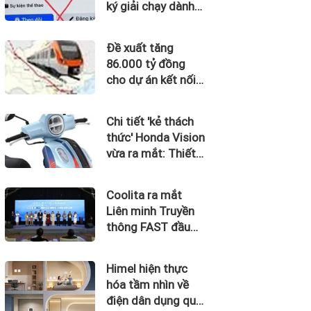
ký giải chạy dành
cho trẻ em
Đề xuất tăng
86.000 tỷ đồng
cho dự án kết nối
Hà Nội, Hải Phòng
với nơi có “đệ nhất
Chi tiết 'kẻ thách
hùng quan Tây
thức' Honda Vision
Bắc”
vừa ra mắt: Thiết
kế đẹp như SH
Mode, giá chỉ 34
Coolita ra mắt
triệu đồng
Liên minh Truyền
thông FAST đầu
tiên tại Indonesia
cùng các đài
Himel hiện thực
truyền hình hàng
hóa tầm nhìn về
đầu
điện dân dụng qua