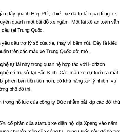
ần đây quanh Hợp Phì, chiếc xe đã tự lái qua dòng xe
huyển quanh một bãi đỗ xe ngầm. Một tài xế an toàn vẫn
u cầu tại Trung Quốc.
 yêu cầu trợ lý số của xe, thay vì bấm nút. Đây là kiểu
chuẩn trên các mẫu xe Trung Quốc đời mới.
ghệ tự lái này trong quan hệ hợp tác với Horizon
nghệ có trụ sở tại Bắc Kinh. Các mẫu xe dự kiến ra mắt
ị phiên bản tiên tiến hơn, có khả năng xử lý nhiệm vụ
ờng phố đô thị.
n trong nỗ lực của công ty Đức nhằm bắt kịp các đối thủ
% cổ phần của startup xe điện nội địa Xpeng vào năm
 dụng chuyên môn của công ty Trung Quốc này để hỗ trợ